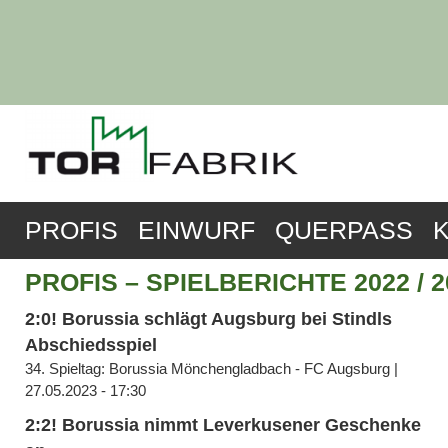
PROFIS
EINWURF
QUERPASS
PROFIS – SPIELBERICHTE 2022 / 2
2:0! Borussia schlägt Augsburg bei Stindls
Abschiedsspiel
34. Spieltag: Borussia Mönchengladbach - FC Augsburg |
27.05.2023 - 17:30
2:2! Borussia nimmt Leverkusener Geschenke