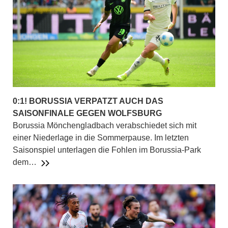
0:1! BORUSSIA VERPATZT AUCH DAS
SAISONFINALE GEGEN WOLFSBURG
Borussia Mönchengladbach verabschiedet sich mit
einer Niederlage in die Sommerpause. Im letzten
Saisonspiel unterlagen die Fohlen im Borussia-Park
dem…