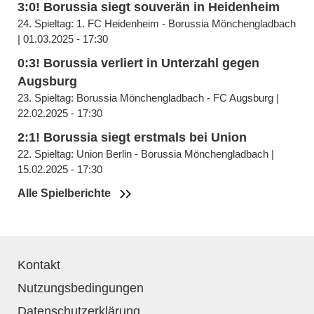
3:0! Borussia siegt souverän in Heidenheim
24. Spieltag: 1. FC Heidenheim - Borussia Mönchengladbach
| 01.03.2025 - 17:30
0:3! Borussia verliert in Unterzahl gegen
Augsburg
23. Spieltag: Borussia Mönchengladbach - FC Augsburg |
22.02.2025 - 17:30
2:1! Borussia siegt erstmals bei Union
22. Spieltag: Union Berlin - Borussia Mönchengladbach |
15.02.2025 - 17:30
Alle Spielberichte
Kontakt
Nutzungsbedingungen
Datenschutzerklärung