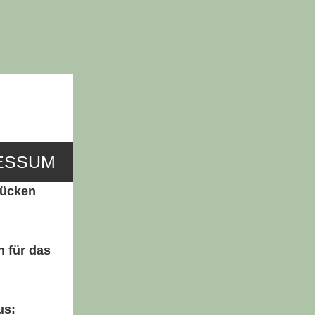
ESSUM
Rücken
 für das
us: