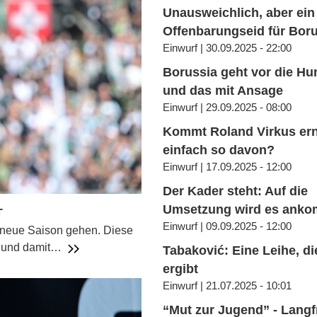
Unausweichlich, aber ein
Offenbarungseid für Bor
Einwurf | 30.09.2025 - 22:00
Borussia geht vor die Hu
und das mit Ansage
Einwurf | 29.09.2025 - 08:00
Kommt Roland Virkus er
einfach so davon?
Einwurf | 17.09.2025 - 12:00
Der Kader steht: Auf die
Umsetzung wird es ank
T
Einwurf | 09.09.2025 - 12:00
 neue Saison gehen. Diese
t und damit…
Tabaković: Eine Leihe, di
ergibt
Einwurf | 21.07.2025 - 10:01
“Mut zur Jugend” - Langfr