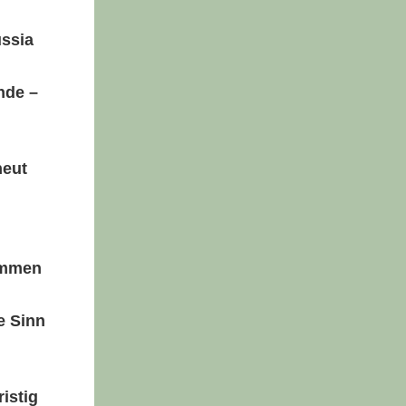
ussia
nde –
neut
ommen
e Sinn
istig