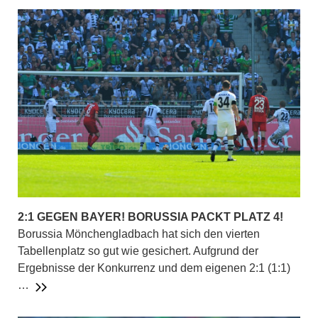
2:1 GEGEN BAYER! BORUSSIA PACKT PLATZ 4!
Borussia Mönchengladbach hat sich den vierten
Tabellenplatz so gut wie gesichert. Aufgrund der
Ergebnisse der Konkurrenz und dem eigenen 2:1 (1:1)
…