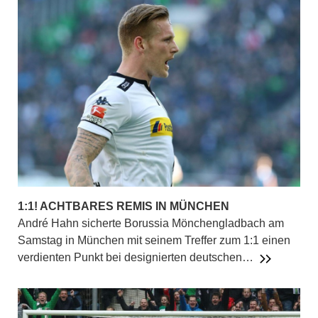
1:1! ACHTBARES REMIS IN MÜNCHEN
André Hahn sicherte Borussia Mönchengladbach am
Samstag in München mit seinem Treffer zum 1:1 einen
verdienten Punkt bei designierten deutschen…