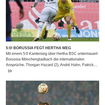
5:0! BORUSSIA FEGT HERTHA WEG
Mit einem 5:0 Kantersieg über Hertha BSC untermauert
Borussia Mönchengladbach die internationalen
Ansprüche. Thorgan Hazard (2), André Hahn, Patrick…