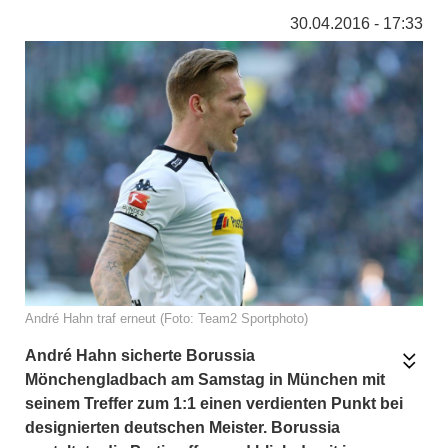
30.04.2016 - 17:33
André Hahn traf erneut (Foto: Team2 Sportphoto)
André Hahn sicherte Borussia
Mönchengladbach am Samstag in München mit
seinem Treffer zum 1:1 einen verdienten Punkt bei
designierten deutschen Meister. Borussia