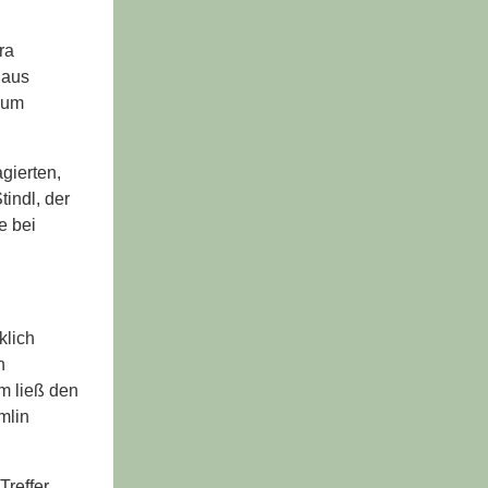
ra
 aus
zum
gierten,
indl, der
e bei
klich
n
m ließ den
mlin
reffer,