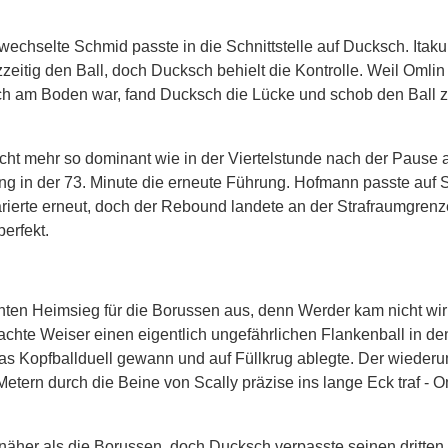
echselte Schmid passte in die Schnittstelle auf Ducksch. Itaku
zzeitig den Ball, doch Ducksch behielt die Kontrolle. Weil Omlin
auch am Boden war, fand Ducksch die Lücke und schob den Ball 
icht mehr so dominant wie in der Viertelstunde nach der Pause a
ng in der 73. Minute die erneute Führung. Hofmann passte auf St
ierte erneut, doch der Rebound landete an der Strafraumgrenz
erfekt.
ten Heimsieg für die Borussen aus, denn Werder kam nicht wir
rachte Weiser einen eigentlich ungefährlichen Flankenball in de
as Kopfballduell gewann und auf Füllkrug ablegte. Der wiederu
Metern durch die Beine von Scally präzise ins lange Eck traf - O
äher als die Borussen, doch Ducksch verpasste seinen dritten T