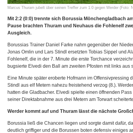
Marcus Thuram jubelt über seinen Treffer zum 1:0 gegen Werder (Foto: N
Mit 2:2 (0:0) trennte sich Borussia Mönchengladbach 
Pause brachten Thuram und Neuhaus die Fohlenelf zwei
Ausgleich.
Borussias Trainer Daniel Farke nahm gegenüber der Niederl
Jonas Omlin und Lars Stindl ersetzten Tobias Sippel und Ala
Fohlenelf, die in der 7. Minute die erste Torchance verzeic
bugsierte Elvedi den Ball am zweiten Pfosten mit links aus
Eine Minute später eroberte Hofmann im Offensivpressing d
Stindl aus elf Metern nahezu freistehend verzog (8.). Wer
hatten die Gladbacher. Elvedi spielte einen öffnenden Pass 
seiner Direktabnahme aus drei Metern am Torwart scheiterte 
Werder kommt auf und Thuram lässt die nächste Großc
Borussia ließ die Chancen liegen und sorgte damit dafür, d
deutlich griffiger und die Borussen boten defensiv einiges