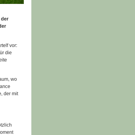
 der
der
elf vor:
ür die
eite
raum, wo
hance
, der mit
tzlich
 Moment