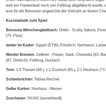
weil ein Flankenball noch von Füllkrug abgefälscht wurde, 
was für die Borussen angesichts der Vielzahl an klaren Ch
Kurzstatistik zum Spiel:
Borussia Mönchengladbach:
Omlin - Scally, Itakura, Elv
(75. Plea)
weiter im Kader:
Sippel (ETW), Friedrich, Herrmann, Laine
Werder Bremen:
Zetterer - Pieper, Stark, Chiarodia (63. B
(87. Dietrich)- Füllkrug, Ducksch
Tore:
1:0 Thuram (48.), 1:1 Ducksch (65.), 2:1 Neuhaus (73.
Schiedsrichter:
Tobias Reichel
Gelbe Karten:
Neuhaus - Weiser
Zuschauer:
54.042 (ausverkauft)