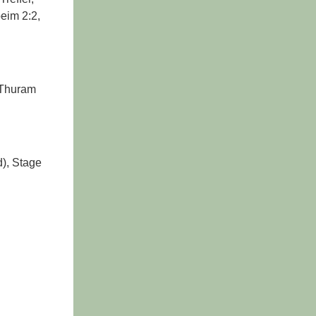
eim 2:2,
- Thuram
d), Stage