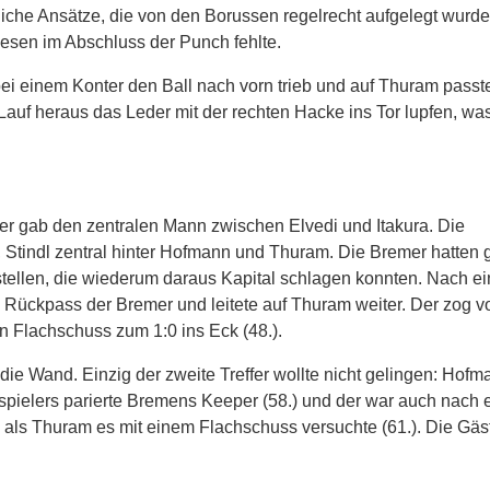
liche Ansätze, die von den Borussen regelrecht aufgelegt wurde
esen im Abschluss der Punch fehlte.
ei einem Konter den Ball nach vorn trieb und auf Thuram passt
auf heraus das Leder mit der rechten Hacke ins Tor lupfen, wa
amer gab den zentralen Mann zwischen Elvedi und Itakura. Die
 Stindl zentral hinter Hofmann und Thuram. Die Bremer hatten 
stellen, die wiederum daraus Kapital schlagen konnten. Nach e
 Rückpass der Bremer und leitete auf Thuram weiter. Der zog v
n Flachschuss zum 1:0 ins Eck (48.).
die Wand. Einzig der zweite Treffer wollte nicht gelingen: Hof
alspielers parierte Bremens Keeper (58.) und der war auch nach 
 als Thuram es mit einem Flachschuss versuchte (61.). Die Gäs