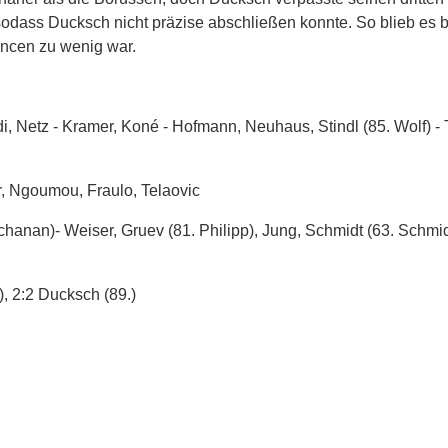
sodass Ducksch nicht präzise abschließen konnte. So blieb es b
ancen zu wenig war.
edi, Netz - Kramer, Koné - Hofmann, Neuhaus, Stindl (85. Wolf) 
r, Ngoumou, Fraulo, Telaovic
uchanan)- Weiser, Gruev (81. Philipp), Jung, Schmidt (63. Schmi
), 2:2 Ducksch (89.)