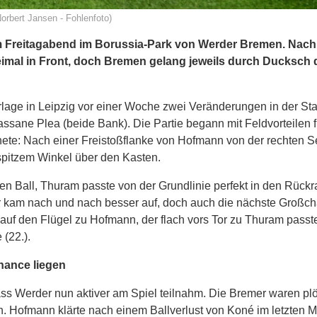
orbert Jansen - Fohlenfoto)
am Freitagabend im Borussia-Park von Werder Bremen. Nach
mal in Front, doch Bremen gelang jeweils durch Ducksch 
age in Leipzig vor einer Woche zwei Veränderungen in der Start
ssane Plea (beide Bank). Die Partie begann mit Feldvorteilen f
hnete: Nach einer Freistoßflanke von Hofmann von der rechten S
 spitzem Winkel über den Kasten.
en Ball, Thuram passte von der Grundlinie perfekt in den Rück
der kam nach und nach besser auf, doch auch die nächste Großc
auf den Flügel zu Hofmann, der flach vors Tor zu Thuram passte
(22.).
hance liegen
ass Werder nun aktiver am Spiel teilnahm. Die Bremer waren plö
 an. Hofmann klärte nach einem Ballverlust von Koné im letzten