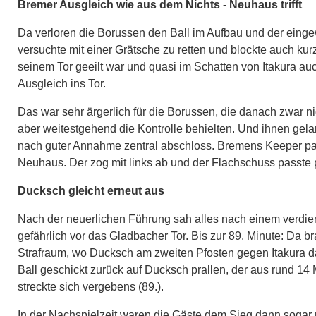
Bremer Ausgleich wie aus dem Nichts - Neuhaus trifft
Da verloren die Borussen den Ball im Aufbau und der eingew
versuchte mit einer Grätsche zu retten und blockte auch kur
seinem Tor geeilt war und quasi im Schatten von Itakura 
Ausgleich ins Tor.
Das war sehr ärgerlich für die Borussen, die danach zwar n
aber weitestgehend die Kontrolle behielten. Und ihnen gela
nach guter Annahme zentral abschloss. Bremens Keeper par
Neuhaus. Der zog mit links ab und der Flachschuss passte p
Ducksch gleicht erneut aus
Nach der neuerlichen Führung sah alles nach einem verdien
gefährlich vor das Gladbacher Tor. Bis zur 89. Minute: Da b
Strafraum, wo Ducksch am zweiten Pfosten gegen Itakura d
Ball geschickt zurück auf Ducksch prallen, der aus rund 14 
streckte sich vergebens (89.).
In der Nachspielzeit waren die Gäste dem Sieg dann sogar n