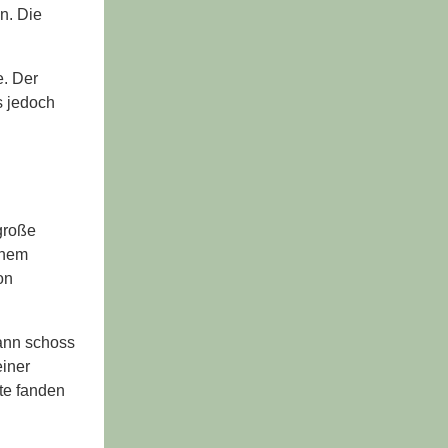
n. Die
e. Der
s jedoch
große
inem
on
mann schoss
einer
te fanden