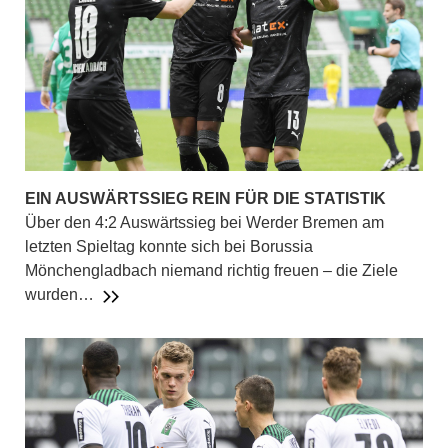
EIN AUSWÄRTSSIEG REIN FÜR DIE STATISTIK
Über den 4:2 Auswärtssieg bei Werder Bremen am
letzten Spieltag konnte sich bei Borussia
Mönchengladbach niemand richtig freuen – die Ziele
wurden…