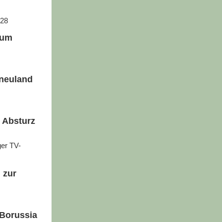
:28
zum
rneuland
 Absturz
ger TV-
 zur
Borussia