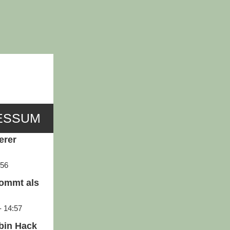
ESSUM
erer
:56
kommt als
- 14:57
obin Hack