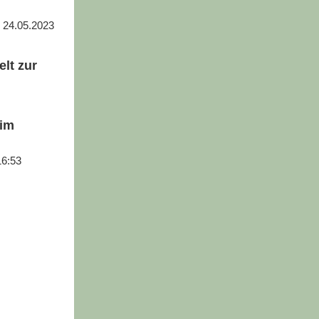
| 24.05.2023
lt zur
 im
16:53