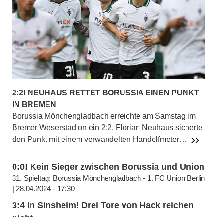
2:2! NEUHAUS RETTET BORUSSIA EINEN PUNKT
IN BREMEN
Borussia Mönchengladbach erreichte am Samstag im
Bremer Weserstadion ein 2:2. Florian Neuhaus sicherte
den Punkt mit einem verwandelten Handelfmeter…
0:0! Kein Sieger zwischen Borussia und Union
31. Spieltag: Borussia Mönchengladbach - 1. FC Union Berlin
| 28.04.2024 - 17:30
3:4 in Sinsheim! Drei Tore von Hack reichen