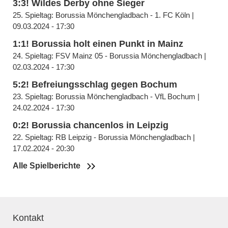
3:3! Wildes Derby ohne Sieger
25. Spieltag: Borussia Mönchengladbach - 1. FC Köln |
09.03.2024 - 17:30
1:1! Borussia holt einen Punkt in Mainz
24. Spieltag: FSV Mainz 05 - Borussia Mönchengladbach |
02.03.2024 - 17:30
5:2! Befreiungsschlag gegen Bochum
23. Spieltag: Borussia Mönchengladbach - VfL Bochum |
24.02.2024 - 17:30
0:2! Borussia chancenlos in Leipzig
22. Spieltag: RB Leipzig - Borussia Mönchengladbach |
17.02.2024 - 20:30
Alle Spielberichte
Kontakt