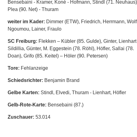
Bensebaini - Kramer, Koné - Hofmann, Stindl (71. Neuhaus)
Plea (90. Net) - Thuram
weiter im Kader:
Dimmer (ETW), Friedrich, Herrmann, Wolf
Ngoumou, Lainer, Fraulo
SC Freiburg:
Flekken – Kübler (85. Gulde), Ginter, Lienhart
Sildillia, Günter, M. Eggestein (78. Röhl), Höfler, Sallai (78.
Doan), Grifo (85. Keitel) – Höler (90. Petersen)
Tore:
Fehlanzeige
Schiedsrichter:
Benjamin Brand
Gelbe Karten:
Stindl, Elvedi, Thuram - Lienhart, Höfler
Gelb-Rote-Karte:
Bensebaini (87.)
Zuschauer:
53.014