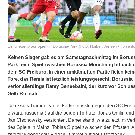
Ein umkämpftes Spiel im Borussia-Park (Foto: Norbert Jansen - Fohlenfo
Keinen Sieger gab es am Samstagnachmittag im Boruss
Park beim Spiel zwischen Borussia Mönchengladbach 
dem SC Freiburg. In einer umkämpften Partie fielen kein
Tore, das Remis ist letztlich leistungsgerecht. Borussia
verlor allerdings Ramy Bensebaini, der kurz vor Schlus
Gelb-Rot sah.
Borussias Trainer Daniel Farke musste gegen den SC Frei
erwartungsgemäß auf die beiden Torhüter Jonas Omlin und
Jan Olschowsky verzichten. Daher stand, wie zuletzt im Ver
des Spiels in Mainz, Tobias Sippel zwischen den Pfosten. A
zweiter Keeper saß Florian Dimmer auf der Ersatzbank.