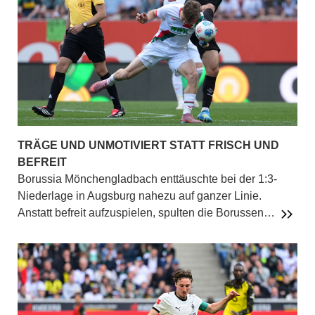
TRÄGE UND UNMOTIVIERT STATT FRISCH UND
BEFREIT
Borussia Mönchengladbach enttäuschte bei der 1:3-
Niederlage in Augsburg nahezu auf ganzer Linie.
Anstatt befreit aufzuspielen, spulten die Borussen…