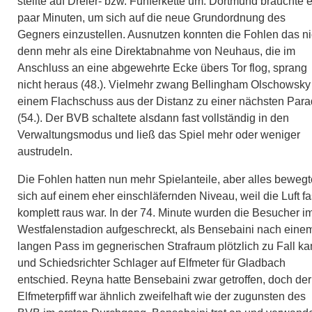
stellte auf Dreier- bzw. Fünferkette um. Dortmund brauchte e
paar Minuten, um sich auf die neue Grundordnung des
Gegners einzustellen. Ausnutzen konnten die Fohlen das ni
denn mehr als eine Direktabnahme von Neuhaus, die im
Anschluss an eine abgewehrte Ecke übers Tor flog, sprang
nicht heraus (48.). Vielmehr zwang Bellingham Olschowsky
einem Flachschuss aus der Distanz zu einer nächsten Par
(54.). Der BVB schaltete alsdann fast vollständig in den
Verwaltungsmodus und ließ das Spiel mehr oder weniger
austrudeln.
Die Fohlen hatten nun mehr Spielanteile, aber alles bewegt
sich auf einem eher einschläfernden Niveau, weil die Luft fa
komplett raus war. In der 74. Minute wurden die Besucher i
Westfalenstadion aufgeschreckt, als Bensebaini nach eine
langen Pass im gegnerischen Strafraum plötzlich zu Fall k
und Schiedsrichter Schlager auf Elfmeter für Gladbach
entschied. Reyna hatte Bensebaini zwar getroffen, doch der
Elfmeterpfiff war ähnlich zweifelhaft wie der zugunsten des