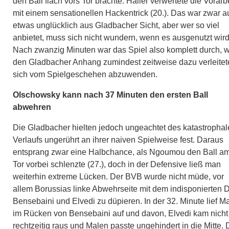
den Ball flach vors Tor brachte. Haller verwertete die Vorarb
mit einem sensationellen Hackentrick (20.). Das war zwar 
etwas unglücklich aus Gladbacher Sicht, aber wer so viel
anbietet, muss sich nicht wundern, wenn es ausgenutzt wird
Nach zwanzig Minuten war das Spiel also komplett durch, 
den Gladbacher Anhang zumindest zeitweise dazu verleitet
sich vom Spielgeschehen abzuwenden.
Olschowsky kann nach 37 Minuten den ersten Ball
abwehren
Die Gladbacher hielten jedoch ungeachtet des katastropha
Verlaufs ungerührt an ihrer naiven Spielweise fest. Daraus
entsprang zwar eine Halbchance, als Ngoumou den Ball a
Tor vorbei schlenzte (27.), doch in der Defensive ließ man
weiterhin extreme Lücken. Der BVB wurde nicht müde, vor
allem Borussias linke Abwehrseite mit dem indisponierten 
Bensebaini und Elvedi zu düpieren. In der 32. Minute lief M
im Rücken von Bensebaini auf und davon, Elvedi kam nicht
rechtzeitig raus und Malen passte ungehindert in die Mitte. 