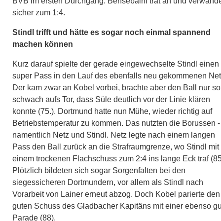
BVB im ersten Durchgang. Bensebaini trat an und verwande
sicher zum 1:4.
Stindl trifft und hätte es sogar noch einmal spannend
machen können
Kurz darauf spielte der gerade eingewechselte Stindl einen
super Pass in den Lauf des ebenfalls neu gekommenen Net
Der kam zwar an Kobel vorbei, brachte aber den Ball nur so
schwach aufs Tor, dass Süle deutlich vor der Linie klären
konnte (75.). Dortmund hatte nun Mühe, wieder richtig auf
Betriebstemperatur zu kommen. Das nutzten die Borussen -
namentlich Netz und Stindl. Netz legte nach einem langen
Pass den Ball zurück an die Strafraumgrenze, wo Stindl mit
einem trockenen Flachschuss zum 2:4 ins lange Eck traf (85
Plötzlich bildeten sich sogar Sorgenfalten bei den
siegessicheren Dortmundern, vor allem als Stindl nach
Vorarbeit von Lainer erneut abzog. Doch Kobel parierte den
guten Schuss des Gladbacher Kapitäns mit einer ebenso g
Parade (88).