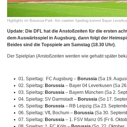
Highlights im Borussia-Park: Am zweiten Spieltag kommt Bayer Leverkus
Update: Die DFL hat die Anstoßzeiten für die ersten ach
dem Auswärtsspiel in Augsburg, dann folgt der Heims
Beides sind die Topspiele am Samstag (18.30 Uhr).
Der Spielplan (Anstoßzeiten werden wie gehabt später bek
01. Spieltag: FC Augsburg –
Borussia
(Sa 19. August
02. Spieltag:
Borussia
– Bayer 04 Leverkusen (Sa 26.
03. Spieltag:
Borussia
– Bayern München (Sa 2. Sept
04. Spieltag: SV Darmstadt –
Borussia
(So 17. Septe
05. Spieltag:
Borussia
– RB Leipzig (Sa 23. Septembe
06. Spieltag: VfL Bochum –
Borussia
(Sa 30. Septemb
07. Spieltag:
Borussia
– 1. FSV Mainz 05 (Fr 6. Oktob
08. Spieltag: 1. FC Köln –
Borussia
(So. 22. Oktober,