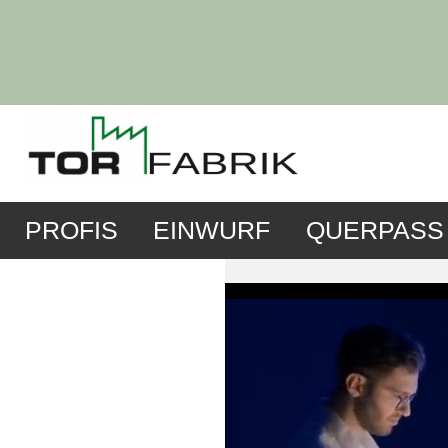
PROFIS
EINWURF
QUERPASS