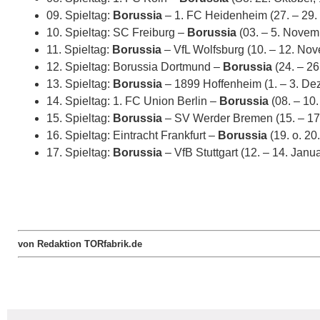
09. Spieltag:
Borussia
– 1. FC Heidenheim (27. – 29.
10. Spieltag: SC Freiburg –
Borussia
(03. – 5. Novem
11. Spieltag:
Borussia
– VfL Wolfsburg (10. – 12. No
12. Spieltag: Borussia Dortmund –
Borussia
(24. – 2
13. Spieltag:
Borussia
– 1899 Hoffenheim (1. – 3. De
14. Spieltag: 1. FC Union Berlin –
Borussia
(08. – 10
15. Spieltag:
Borussia
– SV Werder Bremen (15. – 1
16. Spieltag: Eintracht Frankfurt –
Borussia
(19. o. 2
17. Spieltag:
Borussia
– VfB Stuttgart (12. – 14. Janua
von Redaktion TORfabrik.de