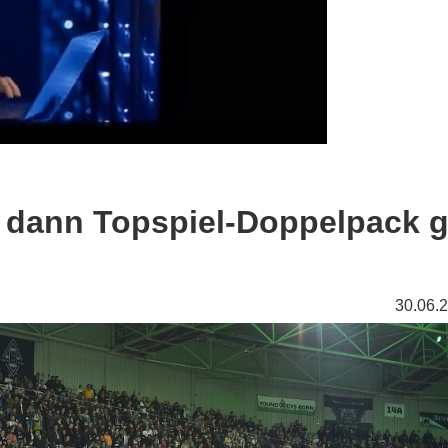
 dann Topspiel-Doppelpack 
30.06.2