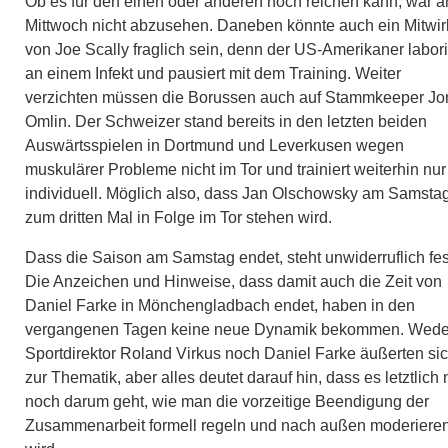
Ob es für den einen oder anderen noch reichen kann, war 
Mittwoch nicht abzusehen. Daneben könnte auch ein Mitwi
von Joe Scally fraglich sein, denn der US-Amerikaner labori
an einem Infekt und pausiert mit dem Training. Weiter
verzichten müssen die Borussen auch auf Stammkeeper Jo
Omlin. Der Schweizer stand bereits in den letzten beiden
Auswärtsspielen in Dortmund und Leverkusen wegen
muskulärer Probleme nicht im Tor und trainiert weiterhin nur
individuell. Möglich also, dass Jan Olschowsky am Samsta
zum dritten Mal in Folge im Tor stehen wird.
Dass die Saison am Samstag endet, steht unwiderruflich fes
Die Anzeichen und Hinweise, dass damit auch die Zeit von
Daniel Farke in Mönchengladbach endet, haben in den
vergangenen Tagen keine neue Dynamik bekommen. Wede
Sportdirektor Roland Virkus noch Daniel Farke äußerten si
zur Thematik, aber alles deutet darauf hin, dass es letztlich 
noch darum geht, wie man die vorzeitige Beendigung der
Zusammenarbeit formell regeln und nach außen moderiere