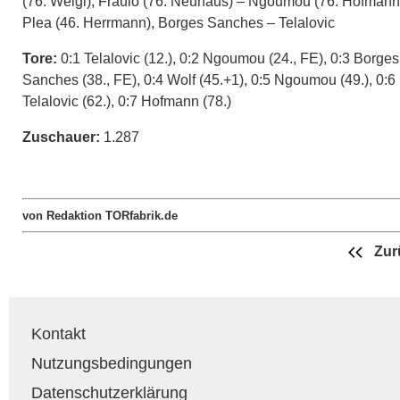
(76. Weigl), Fraulo (76. Neuhaus) – Ngoumou (76. Hofmann
Plea (46. Herrmann), Borges Sanches – Telalovic
Tore:
0:1 Telalovic (12.), 0:2 Ngoumou (24., FE), 0:3 Borges
Sanches (38., FE), 0:4 Wolf (45.+1), 0:5 Ngoumou (49.), 0:6
Telalovic (62.), 0:7 Hofmann (78.)
Zuschauer:
1.287
von Redaktion TORfabrik.de
Zur
Kontakt
Nutzungsbedingungen
Datenschutzerklärung