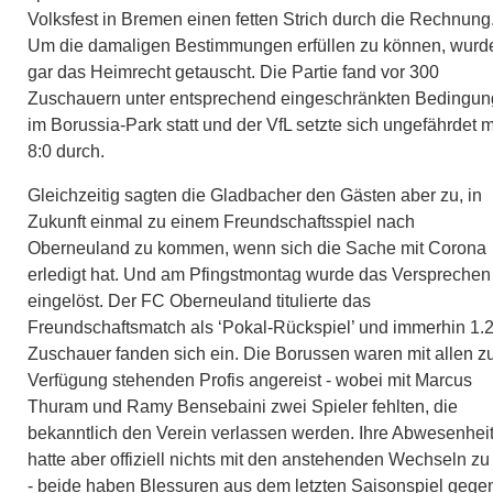
Volksfest in Bremen einen fetten Strich durch die Rechnung
Um die damaligen Bestimmungen erfüllen zu können, wurd
gar das Heimrecht getauscht. Die Partie fand vor 300
Zuschauern unter entsprechend eingeschränkten
Bedingun
im Borussia-Park statt und der VfL setzte sich ungefährdet m
8:0 durch.
Gleichzeitig sagten die Gladbacher den Gästen aber zu, in
Zukunft einmal zu einem Freundschaftsspiel nach
Oberneuland zu kommen, wenn sich die Sache mit Corona
erledigt hat. Und am Pfingstmontag wurde das Versprechen
eingelöst. Der FC Oberneuland titulierte das
Freundschaftsmatch als ‘Pokal-Rückspiel’ und immerhin 1.
Zuschauer fanden sich ein. Die Borussen waren mit allen z
Verfügung stehenden Profis angereist - wobei mit Marcus
Thuram und Ramy Bensebaini zwei Spieler fehlten, die
bekanntlich den Verein verlassen werden. Ihre Abwesenhei
hatte aber offiziell nichts mit den anstehenden Wechseln zu
- beide haben Blessuren aus dem letzten Saisonspiel gege