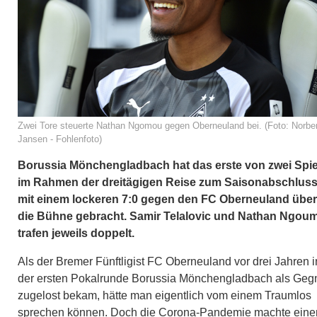
Zwei Tore steuerte Nathan Ngomou gegen Oberneuland bei. (Foto: Norber
Jansen - Fohlenfoto)
Borussia Mönchengladbach hat das erste von zwei Spi
im Rahmen der dreitägigen Reise zum Saisonabschlus
mit einem lockeren 7:0 gegen den FC Oberneuland über
die Bühne gebracht. Samir Telalovic und Nathan Ngou
trafen jeweils doppelt.
Als der Bremer Fünftligist FC Oberneuland vor drei Jahren i
der ersten Pokalrunde Borussia Mönchengladbach als Geg
zugelost bekam, hätte man eigentlich vom einem Traumlos
sprechen können. Doch die Corona-Pandemie machte ein