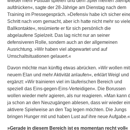
wieder mehr Fußball spielen und dem Spiel meinen Stempe
aufdrücken«, sagte der 28-Jährige am Dienstag nach dem
Training im Pressegespräch. »Defensiv habe ich sicher ein
Schritt nach vorn gemacht, aber ich hatte nicht mehr so viel
Ballkontakte«, resümierte er für sich persönlich die
abgelaufene Spielzeit. Das lag nicht nur an seiner
defensiveren Rolle, sondern auch an der allgemeinen
Ausrichtung. »Wir haben viel abgewartet und auf
Umschaltsituationen gelauert.«
Davon möchte man künftig etwas abrücken. »Wir wollen mit
neuem Elan und mehr Aktivität anlaufen«, erklärt Weigl und
ergänzt: »Wir trainieren viel im läuferischen Bereich und
speziell das Eins-gegen-Eins-Verteidigen«. Die Borussen
wollen wieder mehr agieren, als nur reagieren. »Man kann 
ja schon an den Neuzugängen ablesen, dass wir wieder ei
aktivere Spielweise an den Tag legen möchten. Die Jungs
bringen Hunger mit und haben Lust auf ihre neue Aufgabe.«
»Gerade in diesem Bereich ist es momentan recht voll«