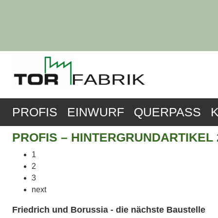
PROFIS
EINWURF
QUERPASS
PROFIS – HINTERGRUNDARTIKEL 2
1
2
3
next
Friedrich und Borussia - die nächste Baustelle