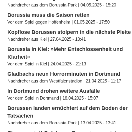
Nachdreher aus dem Borussia-Park | 04.05.2025 - 15:20
Borussia muss die Saison retten
Vor dem Spiel gegen Hoffenheim | 01.05.2025 - 17:50
Kopflose Borussen stolpern in die nächste Pleite
Nachdreher aus Kiel | 27.04.2025 - 13:41
Borussia in Kiel: »Mehr Entschlossenheit und
Klarheit«
Vor dem Spiel in Kiel | 24.04.2025 - 21:13
Gladbachs neun Horrorminuten in Dortmund
Nachdreher aus dem Westfalenstadion | 21.04.2025 - 11:17
In Dortmund drohen weitere Ausfälle
Vor dem Spiel in Dortmund | 18.04.2025 - 15:07
Borussen landen ernüchtert auf dem Boden der
Tatsachen
Nachdreher aus dem Borussia-Park | 13.04.2025 - 13:41