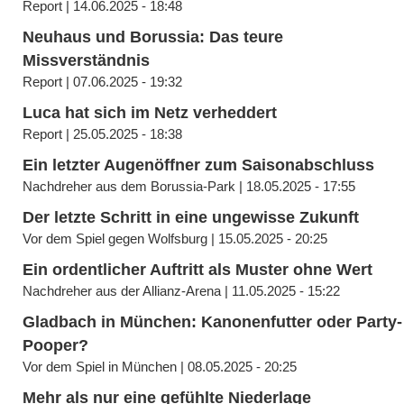
Report | 14.06.2025 - 18:48
Neuhaus und Borussia: Das teure
Missverständnis
Report | 07.06.2025 - 19:32
Luca hat sich im Netz verheddert
Report | 25.05.2025 - 18:38
Ein letzter Augenöffner zum Saisonabschluss
Nachdreher aus dem Borussia-Park | 18.05.2025 - 17:55
Der letzte Schritt in eine ungewisse Zukunft
Vor dem Spiel gegen Wolfsburg | 15.05.2025 - 20:25
Ein ordentlicher Auftritt als Muster ohne Wert
Nachdreher aus der Allianz-Arena | 11.05.2025 - 15:22
Gladbach in München: Kanonenfutter oder Party-
Pooper?
Vor dem Spiel in München | 08.05.2025 - 20:25
Mehr als nur eine gefühlte Niederlage