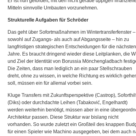
Er ist nun gefordert, mit den nicht gerade üppigen finanziell
Mitteln sinnvolle Umbauten vorzunehmen.​
Strukturelle Aufgaben für Schröder
Das geht über Sofortmaßnahmen im Wintertransferfenster –
sowohl auf Zugangs- als auch auf Abgangsseite – hin zu
langfristigen strategischen Entscheidungen für die nächsten
Jahre. Es braucht dringend wieder diese Leitplanken, die 
und Ziel der Identität von Borussia Mönchengladbach festig
Die Zeiten, dass man lediglich an ein paar Stellschrauben
dreht, ohne zu wissen, in welche Richtung es wirklich gehe
soll, müssen ein für allemal vorbei sein.​
Kluge Transfers mit Zukunftsperspektive (Castrop), Soforthil
(Diks) oder durchdachte Leihen (Tabaković, Engelhardt)
werden weiterhin benötigt, müssen aber in eine übergeordn
Architektur passen. Diese Struktur war bislang nicht
vorhanden. So wurde zuletzt ein Großteil des knappen Bud
für einen Spieler wie Machino ausgegeben, bei dem auch 