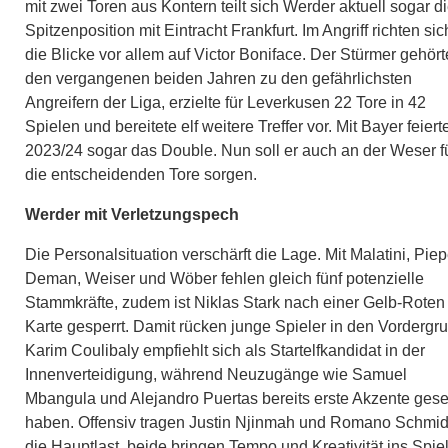
mit zwei Toren aus Kontern teilt sich Werder aktuell sogar d
Spitzenposition mit Eintracht Frankfurt. Im Angriff richten sic
die Blicke vor allem auf Victor Boniface. Der Stürmer gehört
den vergangenen beiden Jahren zu den gefährlichsten
Angreifern der Liga, erzielte für Leverkusen 22 Tore in 42
Spielen und bereitete elf weitere Treffer vor. Mit Bayer feiert
2023/24 sogar das Double. Nun soll er auch an der Weser f
die entscheidenden Tore sorgen.
Werder mit Verletzungspech
Die Personalsituation verschärft die Lage. Mit Malatini, Piep
Deman, Weiser und Wöber fehlen gleich fünf potenzielle
Stammkräfte, zudem ist Niklas Stark nach einer Gelb-Roten
Karte gesperrt. Damit rücken junge Spieler in den Vordergr
Karim Coulibaly empfiehlt sich als Startelfkandidat in der
Innenverteidigung, während Neuzugänge wie Samuel
Mbangula und Alejandro Puertas bereits erste Akzente gese
haben. Offensiv tragen Justin Njinmah und Romano Schmi
die Hauptlast, beide bringen Tempo und Kreativität ins Spiel