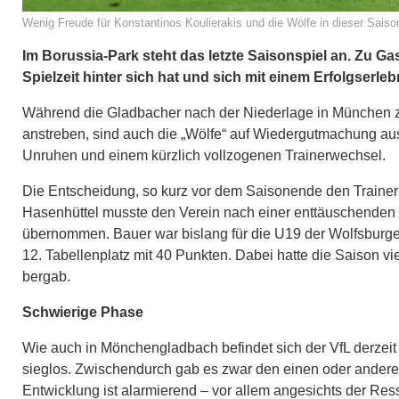
Wenig Freude für Konstantinos Koulierakis und die Wölfe in dieser Saison
Im Borussia-Park steht das letzte Saisonspiel an. Zu G
Spielzeit hinter sich hat und sich mit einem Erfolgserl
Während die Gladbacher nach der Niederlage in München 
anstreben, sind auch die „Wölfe“ auf Wiedergutmachung a
Unruhen und einem kürzlich vollzogenen Trainerwechsel.
Die Entscheidung, so kurz vor dem Saisonende den Trainer
Hasenhüttel musste den Verein nach einer enttäuschenden 
übernommen. Bauer war bislang für die U19 der Wolfsburger
12. Tabellenplatz mit 40 Punkten. Dabei hatte die Saison v
bergab.
Schwierige Phase
Wie auch in Mönchengladbach befindet sich der VfL derzeit
sieglos. Zwischendurch gab es zwar den einen oder andere
Entwicklung ist alarmierend – vor allem angesichts der Re