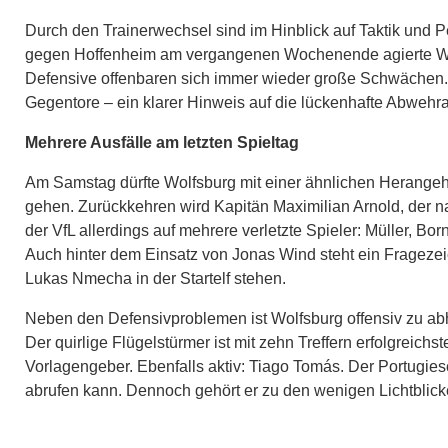
Durch den Trainerwechsel sind im Hinblick auf Taktik und 
gegen Hoffenheim am vergangenen Wochenende agierte Wolf
Defensive offenbaren sich immer wieder große Schwächen. In
Gegentore – ein klarer Hinweis auf die lückenhafte Abwehra
Mehrere Ausfälle am letzten Spieltag
Am Samstag dürfte Wolfsburg mit einer ähnlichen Herang
gehen. Zurückkehren wird Kapitän Maximilian Arnold, der nac
der VfL allerdings auf mehrere verletzte Spieler: Müller, B
Auch hinter dem Einsatz von Jonas Wind steht ein Fragezeiche
Lukas Nmecha in der Startelf stehen.
Neben den Defensivproblemen ist Wolfsburg offensiv zu ab
Der quirlige Flügelstürmer ist mit zehn Treffern erfolgreich
Vorlagengeber. Ebenfalls aktiv: Tiago Tomás. Der Portugiese
abrufen kann. Dennoch gehört er zu den wenigen Lichtblick