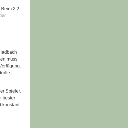
. Beim 2:2
der
i
gladbach
hten muss
 Verfügung.
ürfte
r Spieler.
h bester
t konstant