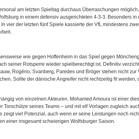
Personal am letzten Spieltag durchaus Überraschungen möglich
sburg in einem defensiv ausgerichteten 4-3-3. Besonders in 
 vier der letzten fünf Spiele kassierte der VfL mindestens zwe
rbeit.
ehensweise wie gegen Hoffenheim in das Spiel gegen Mönchen
h seiner Rotsperre wieder spielberechtigt ist. Definitiv verzic
ornauw, Rogério, Svanberg, Paredes und Bröger stehen nicht zur
n. Sollte der dänische Angreifer nicht rechtzeitig fit werden, d
hängig von einzelnen Akteuren. Mohamed Amoura ist einer diese
ster Torschütze seines Teams – und mit elf Vorlagen zugleich auc
 zeigt viel Potenzial, auch wenn er seine Leistungen noch nich
en einer insgesamt schwierigen Wolfsburger Saison.