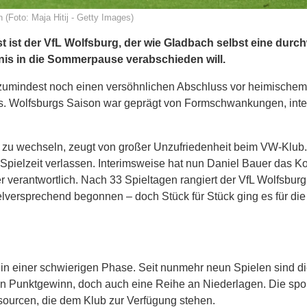
 (Foto: Maja Hitij - Getty Images)
ast ist der VfL Wolfsburg, der wie Gladbach selbst eine dur
ebnis in die Sommerpause verabschieden will.
zumindest noch einen versöhnlichen Abschluss vor heimische
us. Wolfsburgs Saison war geprägt von Formschwankungen, int
 zu wechseln, zeugt von großer Unzufriedenheit beim VW-Klub
Spielzeit verlassen. Interimsweise hat nun Daniel Bauer das
 verantwortlich. Nach 33 Spieltagen rangiert der VfL Wolfsbur
ielversprechend begonnen – doch Stück für Stück ging es für die
 in einer schwierigen Phase. Seit nunmehr neun Spielen sind d
n Punktgewinn, doch auch eine Reihe an Niederlagen. Die spor
ssourcen, die dem Klub zur Verfügung stehen.