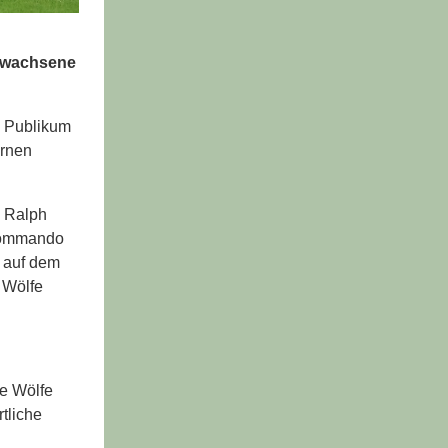
chwachsene
m Publikum
ernen
. Ralph
 Kommando
g auf dem
 Wölfe
ie Wölfe
tliche