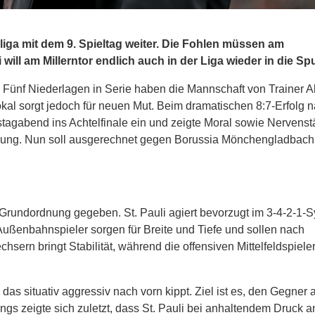
ga mit dem 9. Spieltag weiter. Die Fohlen müssen am
l am Millerntor endlich auch in der Liga wieder in die Spu
rund. Fünf Niederlagen in Serie haben die Mannschaft von Trainer 
al sorgt jedoch für neuen Mut. Beim dramatischen 8:7-Erfolg 
agabend ins Achtelfinale ein und zeigte Moral sowie Nervenst
mmung. Nun soll ausgerechnet gegen Borussia Mönchengladbach
 Grundordnung gegeben. St. Pauli agiert bevorzugt im 3-4-2-1-
 Außenbahnspieler sorgen für Breite und Tiefe und sollen nach
sern bringt Stabilität, während die offensiven Mittelfeldspiel
das situativ aggressiv nach vorn kippt. Ziel ist es, den Gegner a
gs zeigte sich zuletzt, dass St. Pauli bei anhaltendem Druck an