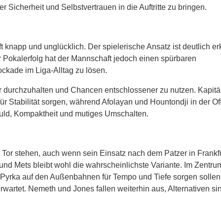
 Sicherheit und Selbstvertrauen in die Auftritte zu bringen.
ft knapp und unglücklich. Der spielerische Ansatz ist deutlich e
r Pokalerfolg hat der Mannschaft jedoch einen spürbaren
ckade im Liga-Alltag zu lösen.
er durchzuhalten und Chancen entschlossener zu nutzen. Kapitä
r Stabilität sorgen, während Afolayan und Hountondji in der Off
uld, Kompaktheit und mutiges Umschalten.
im Tor stehen, auch wenn sein Einsatz nach dem Patzer in Frankf
th und Mets bleibt wohl die wahrscheinlichste Variante. Im Zentr
 Pyrka auf den Außenbahnen für Tempo und Tiefe sorgen sollen.
rwartet. Nemeth und Jones fallen weiterhin aus, Alternativen si