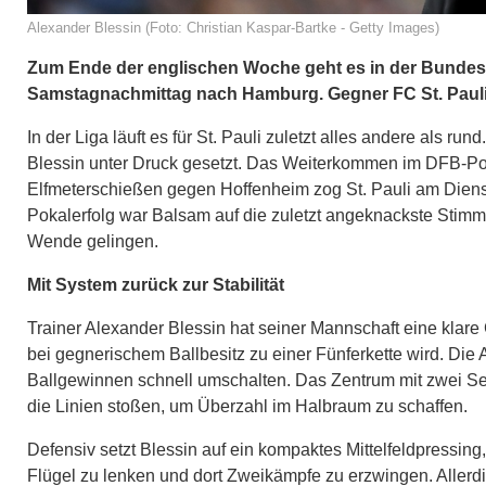
Alexander Blessin (Foto: Christian Kaspar-Bartke - Getty Images)
Zum Ende der englischen Woche geht es in der Bundesli
Samstagnachmittag nach Hamburg. Gegner FC St. Pauli wil
In der Liga läuft es für St. Pauli zuletzt alles andere als 
Blessin unter Druck gesetzt. Das Weiterkommen im DFB-Pok
Elfmeterschießen gegen Hoffenheim zog St. Pauli am Dienst
Pokalerfolg war Balsam auf die zuletzt angeknackste Sti
Wende gelingen.
Mit System zurück zur Stabilität
Trainer Alexander Blessin hat seiner Mannschaft eine klare
bei gegnerischem Ballbesitz zu einer Fünferkette wird. Die
Ballgewinnen schnell umschalten. Das Zentrum mit zwei Sech
die Linien stoßen, um Überzahl im Halbraum zu schaffen.
Defensiv setzt Blessin auf ein kompaktes Mittelfeldpressing, 
Flügel zu lenken und dort Zweikämpfe zu erzwingen. Allerdin