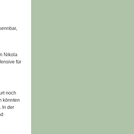
rkennbar,
n Nikola
ensive für
urt noch
um könnten
 In der
nd