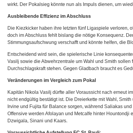
wirkt. Der Pokalsieg könnte nun als Impuls dienen, um wieder
Ausbleibende Effizienz im Abschluss
Die Kiezkicker haben ihre letzten fünf Ligaspiele verloren, o
doch im Abschluss fehlt bislang die nötige Konsequenz. De
Stimmungsaufschwung verschafft und könnte helfen, die Blo
Entscheidend wird sein, die spielerische Linie konsequent
Vasilj sowie die Abwehrzentrale um Wahl und Smith sollen fü
Durchschlagskraft stehen. Gegen Gladbach braucht es Ged
Veränderungen im Vergleich zum Pokal
Kapitän Nikola Vasilj dürfte aller Voraussicht nach erneut 
nicht endgültig bestätigt ist. Die Dreierkette mit Wahl, Smi
Irvine und Fujita für Balance sorgen, während Saliakas und
Offensive werden Afolayan und Metcalfe hinter Hountondji e
Dzwigala, Sinani und Kaars.
Voraussichtliche Aufstellung FC St. Pauli: