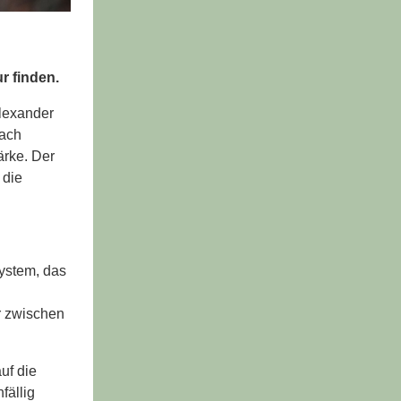
r finden.
Alexander
nach
ärke. Der
 die
System, das
er zwischen
uf die
fällig