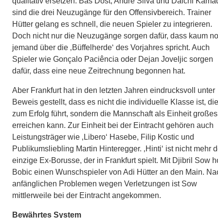
qualitativ ersetzen. Bas Dost, André Silva und Daichi Kama
sind die drei Neuzugänge für den Offensivbereich. Trainer
Hütter gelang es schnell, die neuen Spieler zu integrieren.
Doch nicht nur die Neuzugänge sorgen dafür, dass kaum n
jemand über die ‚Büffelherde‘ des Vorjahres spricht. Auch
Spieler wie Gonçalo Paciência oder Dejan Joveljic sorgen
dafür, dass eine neue Zeitrechnung begonnen hat.
Aber Frankfurt hat in den letzten Jahren eindrucksvoll unter
Beweis gestellt, dass es nicht die individuelle Klasse ist, di
zum Erfolg führt, sondern die Mannschaft als Einheit großes
erreichen kann. Zur Einheit bei der Eintracht gehören auch
Leistungsträger wie ‚Libero‘ Hasebe, Filip Kostic und
Publikumsliebling Martin Hinteregger. ‚Hinti‘ ist nicht mehr d
einzige Ex-Borusse, der in Frankfurt spielt. Mit Djibril Sow h
Bobic einen Wunschspieler von Adi Hütter an den Main. Na
anfänglichen Problemen wegen Verletzungen ist Sow
mittlerweile bei der Eintracht angekommen.
Bewährtes System