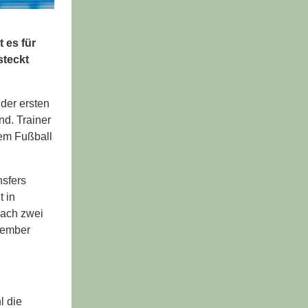
 es für
steckt
der ersten
nd. Trainer
tem Fußball
nsfers
t in
Nach zwei
tember
l die