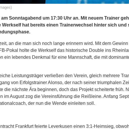
Images)
len am Sonntagabend um 17:30 Uhr an. Mit neuem Trainer geht
rkself hat bereits einen Trainerwechsel hinter sich und 
indungsphase.
eit, an die man sich noch lange erinnern wird. Mit dem Gewinn 
-Pokal holte die Werkself das historische Double ins Rheinla
hon ein lebendes Denkmal für eine Mannschaft, die mit dominan
eiche Leistungsträger verließen den Verein, gleich mehrere Tra
ng von Erfolgstrainer Alonso, der nach seiner triumphalen Zei
te die nächste Ära beginnen, doch das Projekt scheiterte früh. 
en im August zog die Vereinsführung die Reißleine. Anfang Sep
ionalcoach, der nun die Wende einleiten soll.
ntracht Frankfurt feierte Leverkusen einen 3:1-Heimsieg, obwoh