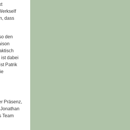
kt
Werkself
n, dass
nso den
aison
aktisch
ist dabei
st Patrik
ie
er Präsenz,
f Jonathan
as Team