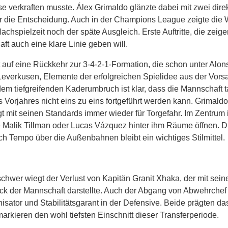
e verkraften musste. Álex Grimaldo glänzte dabei mit zwei dire
ür die Entscheidung. Auch in der Champions League zeigte die 
spielzeit noch der späte Ausgleich. Erste Auftritte, die zeige
ft auch eine klare Linie geben will.
t auf eine Rückkehr zur 3-4-2-1-Formation, die schon unter Alo
 Leverkusen, Elemente der erfolgreichen Spielidee aus der Vors
 tiefgreifenden Kaderumbruch ist klar, dass die Mannschaft t
orjahres nicht eins zu eins fortgeführt werden kann. Grimaldo 
gt mit seinen Standards immer wieder für Torgefahr. Im Zentrum i
ie Malik Tillman oder Lucas Vázquez hinter ihm Räume öffnen. D
ch Tempo über die Außenbahnen bleibt ein wichtiges Stilmittel.
wer wiegt der Verlust von Kapitän Granit Xhaka, der mit sein
tück der Mannschaft darstellte. Auch der Abgang von Abwehrche
isator und Stabilitätsgarant in der Defensive. Beide prägten d
arkieren den wohl tiefsten Einschnitt dieser Transferperiode.