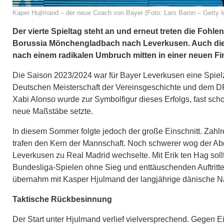
Kaper Hujlmand – der neue Coach von Bayer (Foto: Lars Baron – Getty 
Der vierte Spieltag steht an und erneut treten die Foh
Borussia Mönchengladbach nach Leverkusen. Auch die We
nach einem radikalen Umbruch mitten in einer neuen F
Die Saison 2023/2024 war für Bayer Leverkusen eine Spielz
Deutschen Meisterschaft der Vereinsgeschichte und dem DFB
Xabi Alonso wurde zur Symbolfigur dieses Erfolgs, fast sc
neue Maßstäbe setzte.
In diesem Sommer folgte jedoch der große Einschnitt. Zahlr
trafen den Kern der Mannschaft. Noch schwerer wog der Abga
Leverkusen zu Real Madrid wechselte. Mit Erik ten Hag soll
Bundesliga-Spielen ohne Sieg und enttäuschenden Auftritt
übernahm mit Kasper Hjulmand der langjährige dänische Nat
Taktische Rückbesinnung
Der Start unter Hjulmand verlief vielversprechend. Gegen Ei