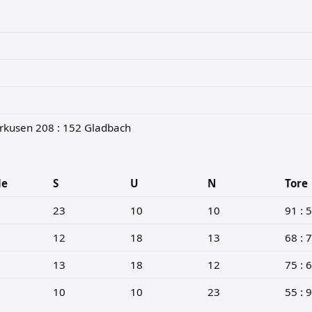
rkusen 208 : 152 Gladbach
le
S
U
N
Tore
23
10
10
91 : 
12
18
13
68 : 
13
18
12
75 : 
10
10
23
55 : 