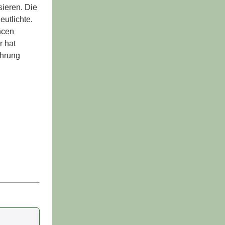
sieren. Die
utlichte.
ncen
r hat
ahrung