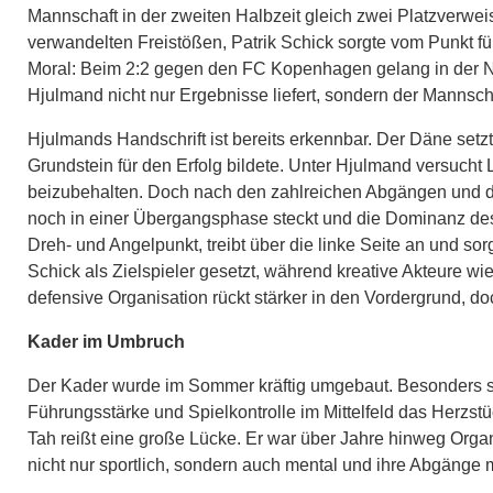
Mannschaft in der zweiten Halbzeit gleich zwei Platzverweis
verwandelten Freistößen, Patrik Schick sorgte vom Punkt f
Moral: Beim 2:2 gegen den FC Kopenhagen gelang in der Nach
Hjulmand nicht nur Ergebnisse liefert, sondern der Mannscha
Hjulmands Handschrift ist bereits erkennbar. Der Däne setz
Grundstein für den Erfolg bildete. Unter Hjulmand versucht
beizubehalten. Doch nach den zahlreichen Abgängen und dem
noch in einer Übergangsphase steckt und die Dominanz des V
Dreh- und Angelpunkt, treibt über die linke Seite an und sor
Schick als Zielspieler gesetzt, während kreative Akteure w
defensive Organisation rückt stärker in den Vordergrund, do
Kader im Umbruch
Der Kader wurde im Sommer kräftig umgebaut. Besonders sch
Führungsstärke und Spielkontrolle im Mittelfeld das Herzs
Tah reißt eine große Lücke. Er war über Jahre hinweg Organ
nicht nur sportlich, sondern auch mental und ihre Abgänge m