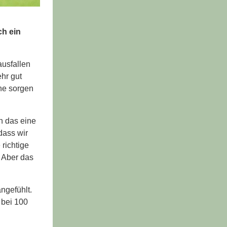
ch ein
ausfallen
ehr gut
uhe sorgen
n das eine
dass wir
 richtige
. Aber das
ngefühlt.
 bei 100