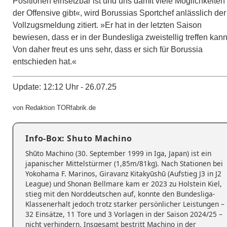
Positionen einsetzbar ist und uns damit viele Möglichkeiten 
der Offensive gibt«, wird Borussias Sportchef anlässlich der
Vollzugsmeldung zitiert. »Er hat in der letzten Saison
bewiesen, dass er in der Bundesliga zweistellig treffen kann
Von daher freut es uns sehr, dass er sich für Borussia
entschieden hat.«
Update: 12:12 Uhr - 26.07.25
von Redaktion TORfabrik.de
Info-Box: Shuto Machino
Shūto Machino (30. September 1999 in Iga, Japan) ist ein
japanischer Mittelstürmer (1,85m/81kg). Nach Stationen bei
Yokohama F. Marinos, Giravanz Kitakyūshū (Aufstieg J3 in J2
League) und Shonan Bellmare kam er 2023 zu Holstein Kiel,
stieg mit den Norddeutschen auf, konnte den Bundesliga-
Klassenerhalt jedoch trotz starker persönlicher Leistungen –
32 Einsätze, 11 Tore und 3 Vorlagen in der Saison 2024/25 –
nicht verhindern. Insgesamt bestritt Machino in der