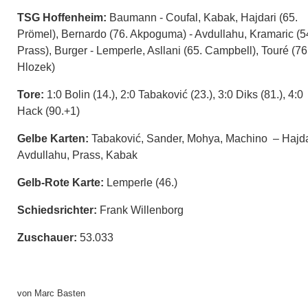
TSG Hoffenheim:
Baumann - Coufal, Kabak, Hajdari (65.
Prömel), Bernardo (76. Akpoguma) - Avdullahu, Kramaric (5
Prass), Burger - Lemperle, Asllani (65. Campbell), Touré (76
Hlozek)
Tore:
1:0 Bolin (14.), 2:0 Tabaković (23.), 3:0 Diks (81.), 4:0
Hack (90.+1)
Gelbe Karten:
Tabaković, Sander, Mohya, Machino – Hajda
Avdullahu, Prass, Kabak
Gelb-Rote Karte:
Lemperle (46.)
Schiedsrichter:
Frank Willenborg
Zuschauer:
53.033
von Marc Basten