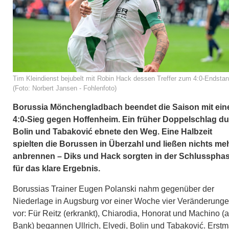
Tim Kleindienst bejubelt mit Robin Hack dessen Treffer zum 4:0-Endsta
(Foto: Norbert Jansen - Fohlenfoto)
Borussia Mönchengladbach beendet die Saison mit ei
4:0-Sieg gegen Hoffenheim. Ein früher Doppelschlag d
Bolin und Tabaković ebnete den Weg. Eine Halbzeit
spielten die Borussen in Überzahl und ließen nichts me
anbrennen – Diks und Hack sorgten in der Schlusspha
für das klare Ergebnis.
Borussias Trainer Eugen Polanski nahm gegenüber der
Niederlage in Augsburg vor einer Woche vier Veränderung
vor: Für Reitz (erkrankt), Chiarodia, Honorat und Machino (a
Bank) begannen Ullrich, Elvedi, Bolin und Tabaković. Erstm