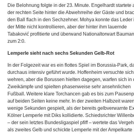
Die Belohnung folgte in der 23. Minute. Engelhardt startete 
der rechten Seite hinter die Abwehrreihe der Gäste und bra
den Ball flach in den Sechzehner. Mohya konnte das Leder 
der Mitte nicht kontrollieren, aber der hinter ihm lauernde
Tabaković profitierte und überwand Nationaltorwart Bauma
zum 2:0.
Lemperle sieht nach sechs Sekunden Gelb-Rot
In der Folgezeit war es ein flottes Spiel im Borussia-Park, d
durchaus intensiv geführt wurde. Hoffenheim versuchte sich
wehren, aber die Borussen hielten dagegen, warfen sich in 
Zweikämpfe und spielten phasenweise sehr ansehnlichen
Fußball. Weitere klare Torchancen gab es bis zum Pausenpf
auf beiden Seiten keine mehr. In der zweiten Halbzeit ware
wenige Sekunden gespielt, als der bereits gelbverwarnte Ex
Kölner Lemperle mit Diks kollidierte. Schiedsrichter Willenb
– der sein letztes Bundesligaspiel pfiff – wertete das Verge
als zweites Gelb und schickte Lemperle mit der Ampelkarte