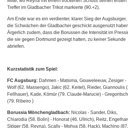
Mitte, wo Reyna mit einem trockenen Schuss seinen ersten
Treffer im Gladbacher Trikot markierte (90.+2).
Am Ende war es ein verdienter, klarer Sieg der Augsburger, 
die Schwächen der Gladbacher geschickt ausgenutzt haben
Ärgerlich zudem, dass die Borussen die Intensität im Pressi
die sie gegen Dortmund gezeigt hatten, zu keiner Sekunde
abriefen.
Kurzstatistik zum Spiel:
FC Augsburg:
Dahmen - Matsima, Gouweleeuw, Zesiger -
Wolf (62. Massengo), Jakic (62. Keitel), Rieder, Giannoulis (
Fellhauer), Kade, Kömür (79. Claude-Marucie) - Gregoritsch
(79. Ribeiro )
Borussia Mönchengladbach:
Nicolas - Sander, Diks,
Chiarodia (58. Bolin) - Honorat (46. Ullrich), Reitz, Engelhar
Stöger (58. Reyna), Scally - Mohya (58. Hack), Machino (87