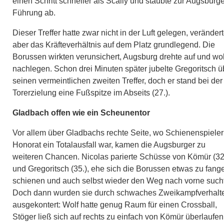
einen Schritt schneller als Scally und staubte zur Augsburge
Führung ab.
Dieser Treffer hatte zwar nicht in der Luft gelegen, veränder
aber das Kräfteverhältnis auf dem Platz grundlegend. Die
Borussen wirkten verunsichert, Augsburg drehte auf und wol
nachlegen. Schon drei Minuten später jubelte Gregoritsch ü
seinen vermeintlichen zweiten Treffer, doch er stand bei der
Torerzielung eine Fußspitze im Abseits (27.).
Gladbach offen wie ein Scheunentor
Vor allem über Gladbachs rechte Seite, wo Schienenspieler
Honorat ein Totalausfall war, kamen die Augsburger zu
weiteren Chancen. Nicolas parierte Schüsse von Kömür (32
und Gregoritsch (35.), ehe sich die Borussen etwas zu fang
schienen und auch selbst wieder den Weg nach vorne such
Doch dann wurden sie durch schwaches Zweikampfverhalt
ausgekontert: Wolf hatte genug Raum für einen Crossball,
Stöger ließ sich auf rechts zu einfach von Kömür überlaufen