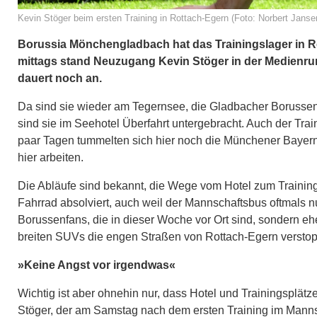
Kevin Stöger beim ersten Training in Rottach-Egern (Foto: Norbert Jansen
Borussia Mönchengladbach hat das Trainingslager in Ro
mittags stand Neuzugang Kevin Stöger in der Medienr
dauert noch an.
Da sind sie wieder am Tegernsee, die Gladbacher Borussen. 
sind sie im Seehotel Überfahrt untergebracht. Auch der Trai
paar Tagen tummelten sich hier noch die Münchener Bayern 
hier arbeiten.
Die Abläufe sind bekannt, die Wege vom Hotel zum Training
Fahrrad absolviert, auch weil der Mannschaftsbus oftmals n
Borussenfans, die in dieser Woche vor Ort sind, sondern ehe
breiten SUVs die engen Straßen von Rottach-Egern versto
»Keine Angst vor irgendwas«
Wichtig ist aber ohnehin nur, dass Hotel und Trainingsplät
Stöger, der am Samstag nach dem ersten Training im Manns