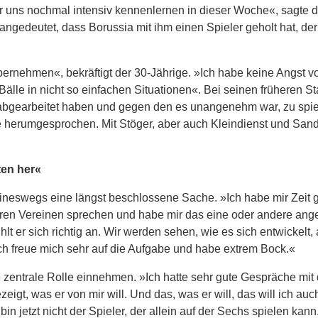
wir uns nochmal intensiv kennenlernen in dieser Woche«, sagte d
ngedeutet, dass Borussia mit ihm einen Spieler geholt hat, der 
bernehmen«, bekräftigt der 30-Jährige. »Ich habe keine Angst v
lle in nicht so einfachen Situationen«. Bei seinen früheren Sta
r abgearbeitet haben und gegen den es unangenehm war, zu spi
le herumgesprochen. Mit Stöger, aber auch Kleindienst und Sand
ten her«
keineswegs eine längst beschlossene Sache. »Ich habe mir Zeit 
deren Vereinen sprechen und habe mir das eine oder andere ang
ühlt er sich richtig an. Wir werden sehen, wie es sich entwickelt, 
Ich freue mich sehr auf die Aufgabe und habe extrem Bock.«
 zentrale Rolle einnehmen. »Ich hatte sehr gute Gespräche mit
eigt, was er von mir will. Und das, was er will, das will ich auch
bin jetzt nicht der Spieler, der allein auf der Sechs spielen kann