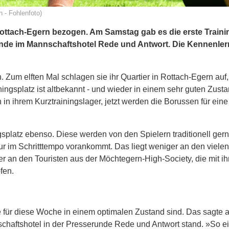
 - Fohlenfoto)
ttach-Egern bezogen. Am Samstag gab es die erste Trainin
unde im Mannschaftshotel Rede und Antwort. Die Kennenle
Zum elften Mal schlagen sie ihr Quartier in Rottach-Egern auf,
ningsplatz ist altbekannt - und wieder in einem sehr guten Zusta
in ihrem Kurztrainingslager, jetzt werden die Borussen für ei
splatz ebenso. Diese werden von den Spielern traditionell ger
ur im Schritttempo vorankommt. Das liegt weniger an den vielen
r an den Touristen aus der Möchtegern-High-Society, die mit ihr
pfen.
ze für diese Woche in einem optimalen Zustand sind. Das sagte 
chaftshotel in der Presserunde Rede und Antwort stand. »So e