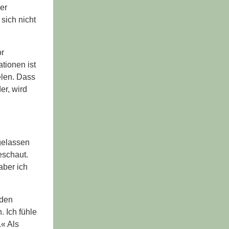
er
sich nicht
or
tionen ist
elen. Dass
er, wird
gelassen
eschaut.
aber ich
 den
. Ich fühle
.« Als