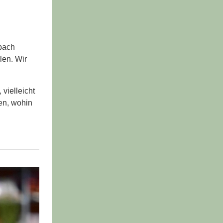
dbach
len. Wir
 vielleicht
en, wohin