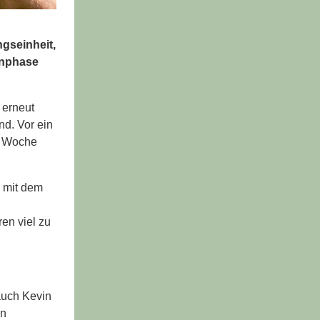
gseinheit,
rnphase
 erneut
nd. Vor ein
ne Woche
n mit dem
en viel zu
auch Kevin
in