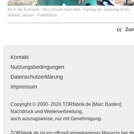
Ab in die Eistonne - Nico Elvedi nach dem Training am Samstag (Foto:
Norbert Jansen - Fohlenfoto)
Zur
Kontakt
Nutzungsbedingungen
Datenschutzerklärung
Impressum
Copyright © 2000- 2026 TORfabrik.de [Marc Basten]
Nachdruck und Weiterverbreitung,
auch auszugsweise, nur mit Genehmigung.
TORfabrik.de ist ein offiziell eingetragenes Magazin bei de