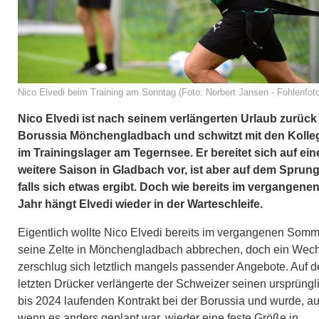
Nico Elvedi beim Training am Sonntag (Foto: Norbert Jansen - Fohlenfot
Nico Elvedi ist nach seinem verlängerten Urlaub zurück
Borussia Mönchengladbach und schwitzt mit den Kolle
im Trainingslager am Tegernsee. Er bereitet sich auf ein
weitere Saison in Gladbach vor, ist aber auf dem Sprung
falls sich etwas ergibt. Doch wie bereits im vergangene
Jahr hängt Elvedi wieder in der Warteschleife.
Eigentlich wollte Nico Elvedi bereits im vergangenen Som
seine Zelte in Mönchengladbach abbrechen, doch ein Wec
zerschlug sich letztlich mangels passender Angebote. Auf 
letzten Drücker verlängerte der Schweizer seinen ursprüngl
bis 2024 laufenden Kontrakt bei der Borussia und wurde, a
wenn es anders geplant war, wieder eine feste Größe in