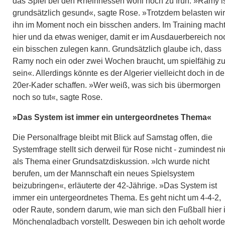
das Spiel bei den Rheinhessen wohl noch zu früh. »Ramy i
grundsätzlich gesund«, sagte Rose. »Trotzdem belasten wir
ihn im Moment noch ein bisschen anders. Im Training macht
hier und da etwas weniger, damit er im Ausdauerbereich no
ein bisschen zulegen kann. Grundsätzlich glaube ich, dass
Ramy noch ein oder zwei Wochen braucht, um spielfähig z
sein«. Allerdings könnte es der Algerier vielleicht doch in d
20er-Kader schaffen. »Wer weiß, was sich bis übermorgen
noch so tut«, sagte Rose.
»Das System ist immer ein untergeordnetes Thema«
Die Personalfrage bleibt mit Blick auf Samstag offen, die
Systemfrage stellt sich derweil für Rose nicht - zumindest ni
als Thema einer Grundsatzdiskussion. »Ich wurde nicht
berufen, um der Mannschaft ein neues Spielsystem
beizubringen«, erläuterte der 42-Jährige. »Das System ist
immer ein untergeordnetes Thema. Es geht nicht um 4-4-2,
oder Raute, sondern darum, wie man sich den Fußball hier 
Mönchengladbach vorstellt. Deswegen bin ich geholt worde