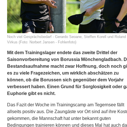
Noch viel Gesprächsbedarf - Gerardo Seoane, Steffen Korell und Roland
Virkus (Foto: Norbert Jansen - Fohlenfoto)
Mit dem Trainingslager endete das zweite Drittel der
Saisonvorbereitung von Borussia Mönchengladbach. D
Bestandsaufnahme macht zwar Hoffnung, doch noch gi
es zu viele Fragezeichen, um wirklich abschätzen zu
können, ob die Borussen sich gegenüber dem Vorjahr
verbessert haben. Einen Grund für Sorglosigkeit oder g
Euphorie gibt es nicht.
Das Fazit der Woche im Trainingscamp am Tegernsee fällt
allseits positiv aus. Die Zaungäste vor Ort sind auf ihre Kos
gekommen, die Mannschaft hat unter bekannt guten
Bedingungen trainieren können und dieses Mal hat auch d