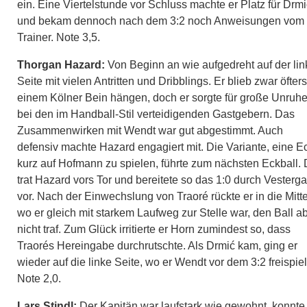
ein. Eine Viertelstunde vor Schluss machte er Platz für Drmi
und bekam dennoch nach dem 3:2 noch Anweisungen vom
Trainer. Note 3,5.
Thorgan Hazard:
Von Beginn an wie aufgedreht auf der li
Seite mit vielen Antritten und Dribblings. Er blieb zwar öfter
einem Kölner Bein hängen, doch er sorgte für große Unruh
bei den im Handball-Stil verteidigenden Gastgebern. Das
Zusammenwirken mit Wendt war gut abgestimmt. Auch
defensiv machte Hazard engagiert mit. Die Variante, eine E
kurz auf Hofmann zu spielen, führte zum nächsten Eckball.
trat Hazard vors Tor und bereitete so das 1:0 durch Vesterg
vor. Nach der Einwechslung von Traoré rückte er in die Mitte
wo er gleich mit starkem Laufweg zur Stelle war, den Ball a
nicht traf. Zum Glück irritierte er Horn zumindest so, dass
Traorés Hereingabe durchrutschte. Als Drmić kam, ging er
wieder auf die linke Seite, wo er Wendt vor dem 3:2 freispiel
Note 2,0.
Lars Stindl:
Der Kapitän war laufstark wie gewohnt, konnte