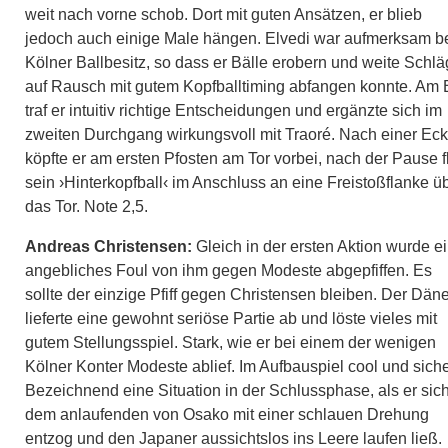
weit nach vorne schob. Dort mit guten Ansätzen, er blieb
jedoch auch einige Male hängen. Elvedi war aufmerksam b
Kölner Ballbesitz, so dass er Bälle erobern und weite Schl
auf Rausch mit gutem Kopfballtiming abfangen konnte. Am 
traf er intuitiv richtige Entscheidungen und ergänzte sich im
zweiten Durchgang wirkungsvoll mit Traoré. Nach einer Ec
köpfte er am ersten Pfosten am Tor vorbei, nach der Pause f
sein ›Hinterkopfball‹ im Anschluss an eine Freistoßflanke ü
das Tor. Note 2,5.
Andreas Christensen:
Gleich in der ersten Aktion wurde e
angebliches Foul von ihm gegen Modeste abgepfiffen. Es
sollte der einzige Pfiff gegen Christensen bleiben. Der Dän
lieferte eine gewohnt seriöse Partie ab und löste vieles mit
gutem Stellungsspiel. Stark, wie er bei einem der wenigen
Kölner Konter Modeste ablief. Im Aufbauspiel cool und siche
Bezeichnend eine Situation in der Schlussphase, als er sic
dem anlaufenden von Osako mit einer schlauen Drehung
entzog und den Japaner aussichtslos ins Leere laufen ließ.