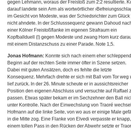
gegen Lehmann, woraus der Freistoß zum 2:2 resultierte. K
darauf landete sein Arm als wortwörtlicher ›Befreiungsschla
im Gesicht von Modeste, was der Schiedsrichter zum Glück
nicht ahndete. In der Schlusssequenz gewann Dahoud nac
einer Kölner Freistoßflanke im eigenen Strafraum ein
Kopfballduell (!) gegen Modeste und zwang Horn kurz darau
mit einem Distanzschuss zu einer Parade. Note 1,5.
Jonas Hofmann:
Konnte sich nach einem eher schleppen
Beginn auf der rechten Seite immer öfter in Szene setzen.
Dabei mit guten Ansätzen, doch es fehlte die letzte
Konsequenz. Mehrfach drehte er sich mit Ball vom Tor weg
lief zurück. In der 26. Minute scheute er in aussichtsreicher
Position den eigenen Abschluss und versuchte auf Raffael 
passen. Etwas später bekam er im Sechzehner den Ball nic
unter Kontrolle. Nach der Einwechslung von Traoré wechse
Hofmann auf die linke Seite, von wo aus er einige Male gefä
in die Mitte zog. Eine Flanke von Elvedi verpasste er knapp,
einem tollen Pass in den Rücken der Abwehr setzte er Trao