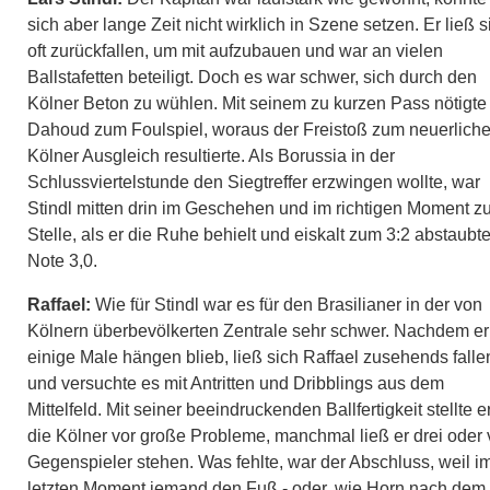
sich aber lange Zeit nicht wirklich in Szene setzen. Er ließ s
oft zurückfallen, um mit aufzubauen und war an vielen
Ballstafetten beteiligt. Doch es war schwer, sich durch den
Kölner Beton zu wühlen. Mit seinem zu kurzen Pass nötigte
Dahoud zum Foulspiel, woraus der Freistoß zum neuerlich
Kölner Ausgleich resultierte. Als Borussia in der
Schlussviertelstunde den Siegtreffer erzwingen wollte, war
Stindl mitten drin im Geschehen und im richtigen Moment zu
Stelle, als er die Ruhe behielt und eiskalt zum 3:2 abstaubte
Note 3,0.
Raffael:
Wie für Stindl war es für den Brasilianer in der von
Kölnern überbevölkerten Zentrale sehr schwer. Nachdem er
einige Male hängen blieb, ließ sich Raffael zusehends falle
und versuchte es mit Antritten und Dribblings aus dem
Mittelfeld. Mit seiner beeindruckenden Ballfertigkeit stellte e
die Kölner vor große Probleme, manchmal ließ er drei oder 
Gegenspieler stehen. Was fehlte, war der Abschluss, weil i
letzten Moment jemand den Fuß - oder, wie Horn nach dem