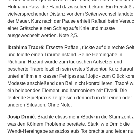
Hofmann-Pass, die Hand dazwischen bekam. Ein Freistoß 
vielversprechender Distanz vor dem Seitenwechsel landete
der Mauer. Kurz nach der Pause erhielt Raffael beim Versu
einer Grätsche einen Schlag aufs Knie und musste
ausgewechselt werden. Note 2,5.
Ibrahima Traoré:
Ersetzte Raffael, rückte auf die rechte Sei
und feierte einen Traumeinstand. Seine Hereingabe in
Richtung Hazard wurde zum tückischen Aufsetzer und
bescherte Traoré letztlich sein erstes Saisontor. Kurz darauf
unterlief ihm ein krasser Fehlpass auf Jojic - zum Glück kon
Modeste anschießend den Ball nicht kontrollieren. Traoré w
ein belebendes Element und harmonierte mit Elvedi. Die
fehlende Spielpraxis zeigte sich dennoch in der einen oder
anderen Situation. Ohne Note.
Josip Drmić:
Brachte etwas mehr ›Body‹ in die Sturmzentra
was den Kölnern Probleme bereitete. Stark, wie Drmić die
Wendt-Hereingabe ansatzlos aufs Tor brachte und leider nu