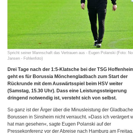
Spricht seiner Mannschaft das Vertrauen aus - Eugen Polanski (Foto: No
Jansen - Fohlenfoto)
Drei Tage nach der 1:5-Klatsche bei der TSG Hoffenhei
geht es für Borussia Mönchengladbach zum Start der
Rückrunde mit dem Auswärtsspiel beim HSV weiter
(Samstag, 15.30 Uhr). Dass eine Leistungssteigerung
dringend notwendig ist, versteht sich von selbst.
So ganz ist der Ärger über die Minusleistung der Gladbache
Borussen in Sinsheim nicht verraucht. »Dass ich verärgert w
hat man gesehen«, sagte Eugen Polanski auf der
Pressekonferenz vor der Abreise nach Hamburg am Freitag