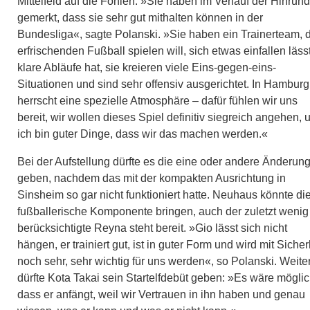
Mittelfeld auf die Fohlen. »Sie haben im Verlauf der Hinrun
gemerkt, dass sie sehr gut mithalten können in der
Bundesliga«, sagte Polanski. »Sie haben ein Trainerteam, 
erfrischenden Fußball spielen will, sich etwas einfallen lässt
klare Abläufe hat, sie kreieren viele Eins-gegen-eins-
Situationen und sind sehr offensiv ausgerichtet. In Hamburg
herrscht eine spezielle Atmosphäre – dafür fühlen wir uns
bereit, wir wollen dieses Spiel definitiv siegreich angehen, 
ich bin guter Dinge, dass wir das machen werden.«
Bei der Aufstellung dürfte es die eine oder andere Änderun
geben, nachdem das mit der kompakten Ausrichtung in
Sinsheim so gar nicht funktioniert hatte. Neuhaus könnte di
fußballerische Komponente bringen, auch der zuletzt wenig
berücksichtigte Reyna steht bereit. »Gio lässt sich nicht
hängen, er trainiert gut, ist in guter Form und wird mit Sicher
noch sehr, sehr wichtig für uns werden«, so Polanski. Weite
dürfte Kota Takai sein Startelfdebüt geben: »Es wäre möglic
dass er anfängt, weil wir Vertrauen in ihn haben und genau