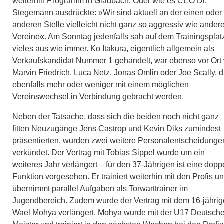
weiterhin Programm in Gladbach. Oder wie es CEO Dr.
Stegemann ausdrückte: »Wir sind aktuell an der einen oder
anderen Stelle vielleicht nicht ganz so aggressiv wie ander
Vereine«. Am Sonntag jedenfalls sah auf dem Trainingsplat
vieles aus wie immer. Ko Itakura, eigentlich allgemein als
Verkaufskandidat Nummer 1 gehandelt, war ebenso vor Ort
Marvin Friedrich, Luca Netz, Jonas Omlin oder Joe Scally, d
ebenfalls mehr oder weniger mit einem möglichen
Vereinswechsel in Verbindung gebracht werden.
Neben der Tatsache, dass sich die beiden noch nicht ganz
fitten Neuzugänge Jens Castrop und Kevin Diks zumindest
präsentierten, wurden zwei weitere Personalentscheidunge
verkündet. Der Vertrag mit Tobias Sippel wurde um ein
weiteres Jahr verlängert – für den 37-Jährigen ist eine dopp
Funktion vorgesehen. Er trainiert weiterhin mit den Profis u
übernimmt parallel Aufgaben als Torwarttrainer im
Jugendbereich. Zudem wurde der Vertrag mit dem 16-jähri
Wael Mohya verlängert. Mohya wurde mit der U17 Deutsche