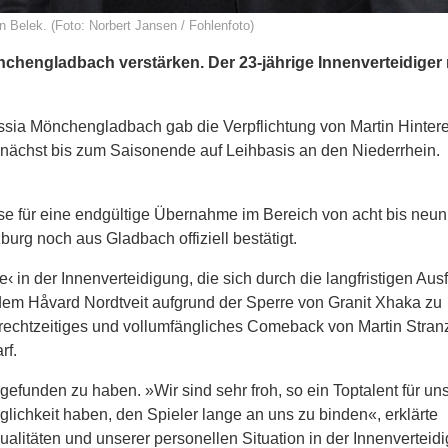
n Belek. (Foto: Norbert Jansen / Fohlenfoto)
Mönchengladbach verstärken. Der 23-jährige Innenverteidiger 
russia Mönchengladbach gab die Verpflichtung von Martin Hinter
unächst bis zum Saisonende auf Leihbasis an den Niederrhein.
se für eine endgültige Übernahme im Bereich von acht bis neun
rg noch aus Gladbach offiziell bestätigt.
‹ in der Innenverteidigung, die sich durch die langfristigen Aus
em Håvard Nordtveit aufgrund der Sperre von Granit Xhaka zu
 rechtzeitiges und vollumfängliches Comeback von Martin Stranz
rf.
gefunden zu haben. »Wir sind sehr froh, so ein Toptalent für un
ichkeit haben, den Spieler lange an uns zu binden«, erklärte
ualitäten und unserer personellen Situation in der Innenverteidi