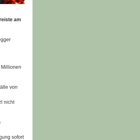
reiste am
egger
 Millionen
fälle von
l nicht
s
gung sofort