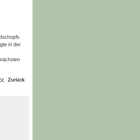
ndschopfs
gte in der
 nächsten
Zurück