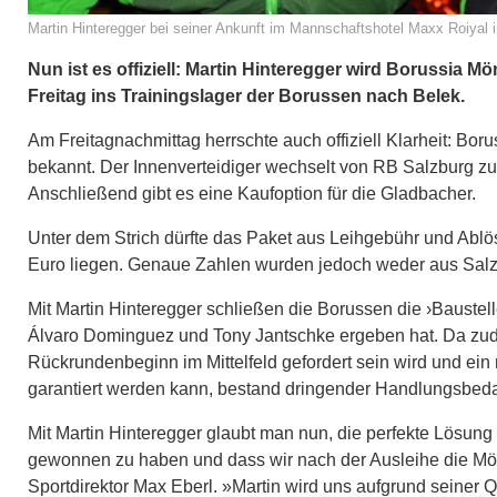
Martin Hinteregger bei seiner Ankunft im Mannschaftshotel Maxx Roiyal i
Nun ist es offiziell: Martin Hinteregger wird Borussia 
Freitag ins Trainingslager der Borussen nach Belek.
Am Freitagnachmittag herrschte auch offiziell Klarheit: Bo
bekannt. Der Innenverteidiger wechselt von RB Salzburg z
Anschließend gibt es eine Kaufoption für die Gladbacher.
Unter dem Strich dürfte das Paket aus Leihgebühr und Ablö
Euro liegen. Genaue Zahlen wurden jedoch weder aus Salzbu
Mit Martin Hinteregger schließen die Borussen die ›Baustelle
Álvaro Dominguez und Tony Jantschke ergeben hat. Da zud
Rückrundenbeginn im Mittelfeld gefordert sein wird und ein
garantiert werden kann, bestand dringender Handlungsbeda
Mit Martin Hinteregger glaubt man nun, die perfekte Lösung 
gewonnen zu haben und dass wir nach der Ausleihe die Mögl
Sportdirektor Max Eberl. »Martin wird uns aufgrund seiner Q