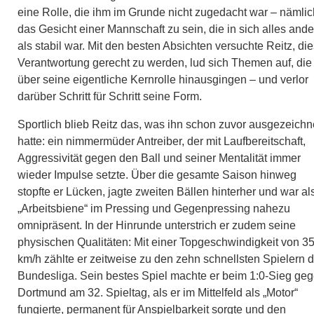
eine Rolle, die ihm im Grunde nicht zugedacht war – nämlic
das Gesicht einer Mannschaft zu sein, die in sich alles ande
als stabil war. Mit den besten Absichten versuchte Reitz, di
Verantwortung gerecht zu werden, lud sich Themen auf, die
über seine eigentliche Kernrolle hinausgingen – und verlor
darüber Schritt für Schritt seine Form.
Sportlich blieb Reitz das, was ihn schon zuvor ausgezeichn
hatte: ein nimmermüder Antreiber, der mit Laufbereitschaft,
Aggressivität gegen den Ball und seiner Mentalität immer
wieder Impulse setzte. Über die gesamte Saison hinweg
stopfte er Lücken, jagte zweiten Bällen hinterher und war al
„Arbeitsbiene“ im Pressing und Gegenpressing nahezu
omnipräsent. In der Hinrunde unterstrich er zudem seine
physischen Qualitäten: Mit einer Topgeschwindigkeit von 3
km/h zählte er zeitweise zu den zehn schnellsten Spielern d
Bundesliga. Sein bestes Spiel machte er beim 1:0-Sieg ge
Dortmund am 32. Spieltag, als er im Mittelfeld als „Motor“
fungierte, permanent für Anspielbarkeit sorgte und den