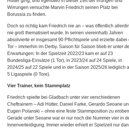
Hütter ging, und irgendwo in dieser Zeit der Irrungen und
Wirrungen versuchte Marvin Friedrich seinen Platz bei
Borussia zu finden.
Doch so richtig kam Friedrich nie an – was öffentlich allerdi
nie groß thematisiert wurde. In seinen viereinhalb Jahren
absolvierte er insgesamt 90 Pflichtspiele und erzielte dabei 
Tor – immerhin im Derby. Saison für Saison blieb er unter d
Erwartungen: In der Spielzeit 2022/23 kam er auf 23
Bundesliga-Einsätze (1 Tor), in 2023/24 auf 24 Spiele, in
2024/25 auf 22 Spiele und in der Saison 2025/26 lediglich a
5 Ligaspiele (0 Tore).
Vier Trainer, kein Stammplatz
Friedrich spielte bei Gladbach unter vier verschiedenen
Cheftrainern – Adi Hütter, Daniel Farke, Gerardo Seoane u
Eugen Polanski – ohne eine feste Stammposition zu erober
Gerade unter Seoane war er nur noch die Nummer vier in d
Innenverteidigung. Immer wieder erhielt er Spielzeit nur dan