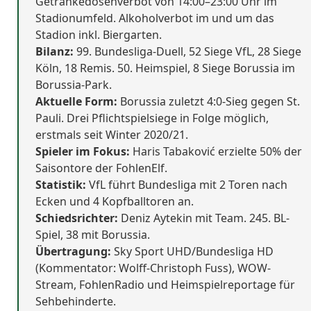
Getränkedosenverbot von 14:00–23:00 Uhr im
Stadionumfeld. Alkoholverbot im und um das
Stadion inkl. Biergarten.
Bilanz:
99. Bundesliga-Duell, 52 Siege VfL, 28 Siege
Köln, 18 Remis. 50. Heimspiel, 8 Siege Borussia im
Borussia-Park.
Aktuelle Form:
Borussia zuletzt 4:0-Sieg gegen St.
Pauli. Drei Pflichtspielsiege in Folge möglich,
erstmals seit Winter 2020/21.
Spieler im Fokus:
Haris Tabaković erzielte 50% der
Saisontore der FohlenElf.
Statistik:
VfL führt Bundesliga mit 2 Toren nach
Ecken und 4 Kopfballtoren an.
Schiedsrichter:
Deniz Aytekin mit Team. 245. BL-
Spiel, 38 mit Borussia.
Übertragung:
Sky Sport UHD/Bundesliga HD
(Kommentator: Wolff-Christoph Fuss), WOW-
Stream, FohlenRadio und Heimspielreportage für
Sehbehinderte.