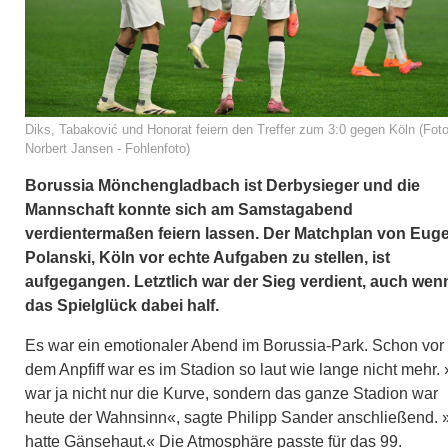
Diks, Tabaković und Honorat feiern den Treffer zum 3:0 gegen Köln (Foto
Norbert Jansen - Fohlenfoto)
Borussia Mönchengladbach ist Derbysieger und die
Mannschaft konnte sich am Samstagabend
verdientermaßen feiern lassen. Der Matchplan von Eug
Polanski, Köln vor echte Aufgaben zu stellen, ist
aufgegangen. Letztlich war der Sieg verdient, auch wen
das Spielglück dabei half.
Es war ein emotionaler Abend im Borussia-Park. Schon vor
dem Anpfiff war es im Stadion so laut wie lange nicht mehr.
war ja nicht nur die Kurve, sondern das ganze Stadion war
heute der Wahnsinn«, sagte Philipp Sander anschließend. 
hatte Gänsehaut.« Die Atmosphäre passte für das 99.