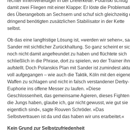
rechter Innenverteidiger in der Dreierkette. Polanski schlug
damit zwei Fliegen mit einer Klappe: Er löste die Problemat
des Überangebots an Sechsern und schuf sich gleichzeitig
dringend benötigten zusätzlichen Stabilisator in der Kette
selbst.
Ob das eine langfristige Lösung ist, »werden wir sehen«, sa
Sander mit sichtlicher Zurückhaltung. So ganz scheint er si
noch nicht damit angefreundet zu haben und flüchtete sich
schließlich in die Phrase, dort zu spielen, wo der Trainer ihn
aufstellt. Doch Polanskis Plan mit Sander ist zumindest aktu
voll aufgegangen – wie auch die Taktik, Köln mit den eigen
Waffen zu schlagen und nicht in falsch verstandener Derby-
Euphorie ins offene Messer zu laufen. »Diese
Geschlossenheit, das gemeinsame Agieren, dieses Fighten
die Jungs haben, glaube ich, gar nicht gewusst, wie gut sie
eigentlich sind«, sagte Rouven Schröder. »Das
Selbstvertrauen ist da und das haben wir uns erarbeitet.«
Kein Grund zur Selbstzufriedenheit