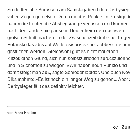
So durften alle Borussen am Samstagabend den Derbysieg 
vollen Zügen genießen. Durch die drei Punkte im Prestiged
haben die Fohlen die Abstiegsränge verlassen und können
nach der Länderspielpause in Heidenheim den nächsten
großen Schritt machen. In der Zwischenzeit dürfte bei Euge
Polanski das »bis auf Weiteres« aus seiner Jobbeschreibu
gestrichen werden. Gleichwohl gibt es nicht mal einen
klitzekleinen Grund, sich nun selbstzufrieden zurückzulehn
und in Sicherheit zu wiegen. »Wir haben neun Punkte und
damit steigt man ab«, sagte Schröder lapidar. Und auch Kev
Diks mahnte: »Es ist noch ein langer Weg zu gehen«. Aber 
Derbysieger fällt das definitiv leichter.
von Marc Basten
Zur