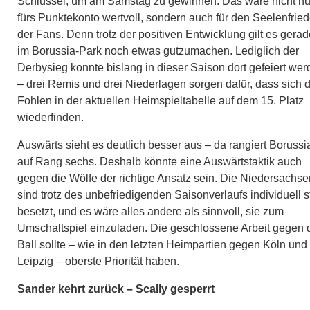
Schlüssel, um am Samstag zu gewinnen. Das wäre nicht nu
fürs Punktekonto wertvoll, sondern auch für den Seelenfrie
der Fans. Denn trotz der positiven Entwicklung gilt es gerad
im Borussia-Park noch etwas gutzumachen. Lediglich der
Derbysieg konnte bislang in dieser Saison dort gefeiert we
– drei Remis und drei Niederlagen sorgen dafür, dass sich d
Fohlen in der aktuellen Heimspieltabelle auf dem 15. Platz
wiederfinden.
Auswärts sieht es deutlich besser aus – da rangiert Borussi
auf Rang sechs. Deshalb könnte eine Auswärtstaktik auch
gegen die Wölfe der richtige Ansatz sein. Die Niedersachse
sind trotz des unbefriedigenden Saisonverlaufs individuell s
besetzt, und es wäre alles andere als sinnvoll, sie zum
Umschaltspiel einzuladen. Die geschlossene Arbeit gegen 
Ball sollte – wie in den letzten Heimpartien gegen Köln und
Leipzig – oberste Priorität haben.
Sander kehrt zurück – Scally gesperrt