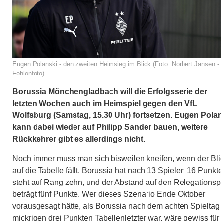
Eugen Polanski - den zweiten Heimsieg im Blick (Foto: Norbert Jansen -
Fohlenfoto)
Borussia Mönchengladbach will die Erfolgsserie der
letzten Wochen auch im Heimspiel gegen den VfL
Wolfsburg (Samstag, 15.30 Uhr) fortsetzen. Eugen Pola
kann dabei wieder auf Philipp Sander bauen, weitere
Rückkehrer gibt es allerdings nicht.
Noch immer muss man sich bisweilen kneifen, wenn der Bli
auf die Tabelle fällt. Borussia hat nach 13 Spielen 16 Punkt
steht auf Rang zehn, und der Abstand auf den Relegationsp
beträgt fünf Punkte. Wer dieses Szenario Ende Oktober
vorausgesagt hätte, als Borussia nach dem achten Spieltag
mickrigen drei Punkten Tabellenletzter war, wäre gewiss für