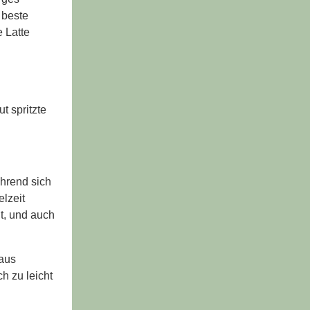
 beste
e Latte
t spritzte
ährend sich
lzeit
t, und auch
haus
h zu leicht