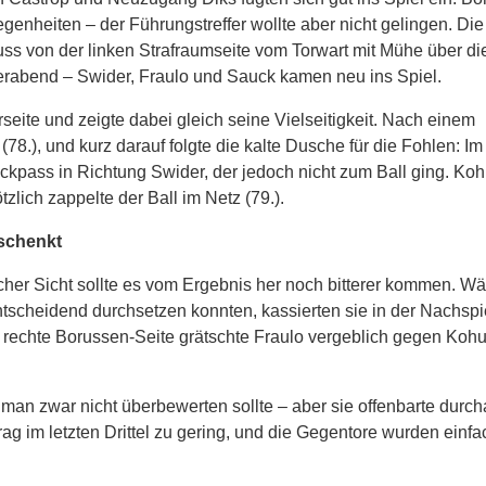
enheiten – der Führungstreffer wollte aber nicht gelingen. Die
uss von der linken Strafraumseite vom Torwart mit Mühe über di
ierabend – Swider, Fraulo und Sauck kamen neu ins Spiel.
seite und zeigte dabei gleich seine Vielseitigkeit. Nach einem
78.), und kurz darauf folgte die kalte Dusche für die Fohlen: Im
pass in Richtung Swider, der jedoch nicht zum Ball ging. Kohu
zlich zappelte der Ball im Netz (79.).
eschenkt
cher Sicht sollte es vom Ergebnis her noch bitterer kommen. W
tscheidend durchsetzen konnten, kassierten sie in der Nachspie
e rechte Borussen-Seite grätschte Fraulo vergeblich gegen Kohu
man zwar nicht überbewerten sollte – aber sie offenbarte durc
 im letzten Drittel zu gering, und die Gegentore wurden einfac