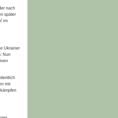
der nach
en später
ić im
ie Ukrainer
h: Nun
siven
dentlich
en mit
eikämpfen
rges