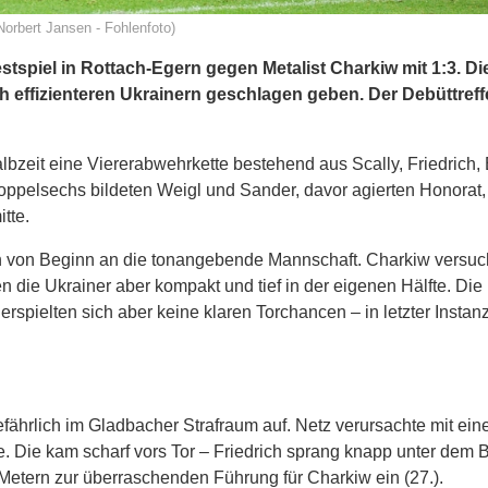
Norbert Jansen - Fohlenfoto)
piel in Rottach-Egern gegen Metalist Charkiw mit 1:3. Die
effizienteren Ukrainern geschlagen geben. Der Debüttreff
lbzeit eine Viererabwehrkette bestehend aus Scally, Friedrich,
 Doppelsechs bildeten Weigl und Sander, davor agierten Honorat,
tte.
rn von Beginn an die tonangebende Mannschaft. Charkiw versuc
 die Ukrainer aber kompakt und tief in der eigenen Hälfte. Die
spielten sich aber keine klaren Torchancen – in letzter Instanz
ährlich im Gladbacher Strafraum auf. Netz verursachte mit ein
. Die kam scharf vors Tor – Friedrich sprang knapp unter dem B
Metern zur überraschenden Führung für Charkiw ein (27.).