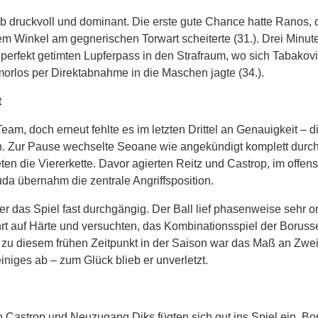
b druckvoll und dominant. Die erste gute Chance hatte Ranos, 
m Winkel am gegnerischen Torwart scheiterte (31.). Drei Minut
n perfekt getimten Lupferpass in den Strafraum, wo sich Tabakov
orlos per Direktabnahme in die Maschen jagte (34.).
t
m, doch erneut fehlte es im letzten Drittel an Genauigkeit – d
gen. Zur Pause wechselte Seoane wie angekündigt komplett durc
eten die Viererkette. Davor agierten Reitz und Castrop, im offen
da übernahm die zentrale Angriffsposition.
r das Spiel fast durchgängig. Der Ball lief phasenweise sehr or
rt auf Härte und versuchten, das Kombinationsspiel der Boruss
el zu diesem frühen Zeitpunkt in der Saison war das Maß an Zw
ges ab – zum Glück blieb er unverletzt.
ch Castrop und Neuzugang Diks fügten sich gut ins Spiel ein. Bo