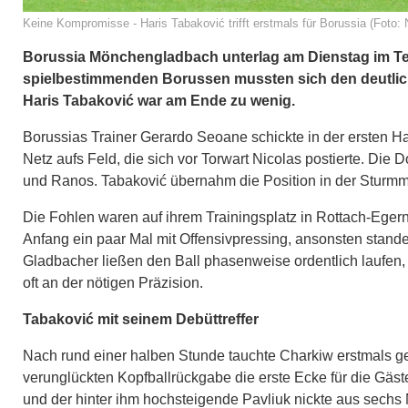
Keine Kompromisse - Haris Tabaković trifft erstmals für Borussia (Foto: 
Borussia Mönchengladbach unterlag am Dienstag im Tests
spielbestimmenden Borussen mussten sich den deutlich 
Haris Tabaković war am Ende zu wenig.
Borussias Trainer Gerardo Seoane schickte in der ersten Ha
Netz aufs Feld, die sich vor Torwart Nicolas postierte. Die
und Ranos. Tabaković übernahm die Position in der Sturmmi
Die Fohlen waren auf ihrem Trainingsplatz in Rottach-Ege
Anfang ein paar Mal mit Offensivpressing, ansonsten standen
Gladbacher ließen den Ball phasenweise ordentlich laufen, er
oft an der nötigen Präzision.
Tabaković mit seinem Debüttreffer
Nach rund einer halben Stunde tauchte Charkiw erstmals gef
verunglückten Kopfballrückgabe die erste Ecke für die Gäste
und der hinter ihm hochsteigende Pavliuk nickte aus sechs 