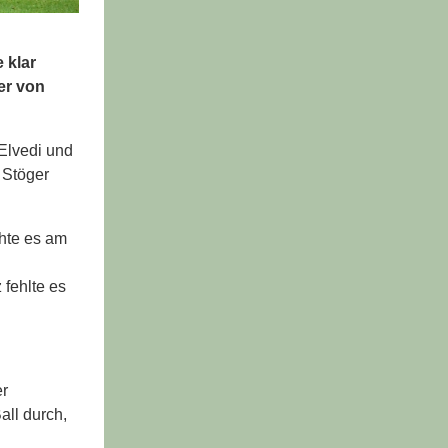
 klar
er von
 Elvedi und
 Stöger
hte es am
 fehlte es
er
all durch,