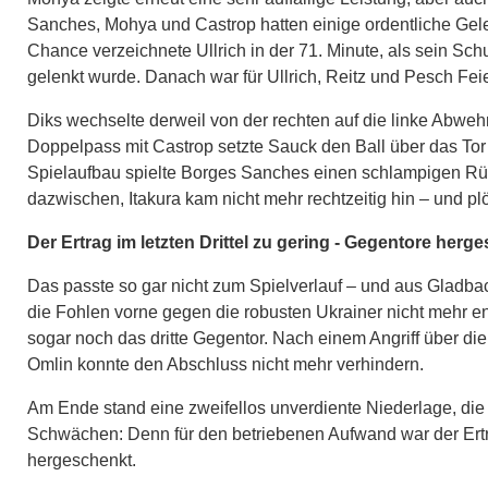
Sanches, Mohya und Castrop hatten einige ordentliche Geleg
Chance verzeichnete Ullrich in der 71. Minute, als sein Sch
gelenkt wurde. Danach war für Ullrich, Reitz und Pesch Fe
Diks wechselte derweil von der rechten auf die linke Abwehr
Doppelpass mit Castrop setzte Sauck den Ball über das Tor (
Spielaufbau spielte Borges Sanches einen schlampigen Rück
dazwischen, Itakura kam nicht mehr rechtzeitig hin – und plöt
Der Ertrag im letzten Drittel zu gering - Gegentore herg
Das passte so gar nicht zum Spielverlauf – und aus Gladba
die Fohlen vorne gegen die robusten Ukrainer nicht mehr en
sogar noch das dritte Gegentor. Nach einem Angriff über di
Omlin konnte den Abschluss nicht mehr verhindern.
Am Ende stand eine zweifellos unverdiente Niederlage, die 
Schwächen: Denn für den betriebenen Aufwand war der Ertrag
hergeschenkt.