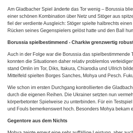
Am Gladbacher Spiel änderte das Tor wenig – Borussia blie
einer schönen Kombination über Netz und Stöger aus spitze
fiel der verdiente Ausgleich: Stöger spielte halbrechts eine
Rücken seines Gegenspielers gelöst hatte und den Ball hum
Borussia spielbestimmend - Charkiw grenzwertig robus
Auch in der Folge war die Borussia das spielbestimmende Tea
konnten die Situationen daher relativ problemlos verteidi
stand Omlin im Tor, Diks, Itakura, Chiarodia und Ullrich bild
Mittelfeld spielten Borges Sanches, Mohya und Pesch. Fuku
Wie schon im ersten Durchgang kontrollierten die Gladbache
durch die eigenen Reihen. Die Ukrainer setzten nun vermeh
körperbetonter Spielweise zu unterbinden. Für ein Testspi
und Fouls bemerkenswert hoch. Besonders Mohya bekam eini
Gegentore aus dem Nichts
Mohya zeigte erneut eine sehr auffällige Leistung, aber au