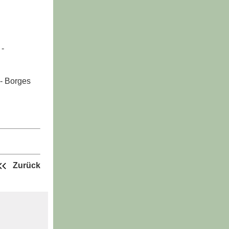
 -
 - Borges
Zurück