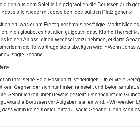
eidigen aus dem Spiel in Leipzig wollen die Borussen auch geg
, »dass alle wieder mit derselben Idee auf den Platz gehen.«
sitioniert, was er am Freitag nochmals bestätigte. Moritz Nicolas 
en. »Ich glaube, es hat allen gutgetan, dass Klarheit herrscht«,
e es keinen Anlass, einen Wechsel vorzunehmen, erklärte Seoa
Trainerteam die Torwartfrage stets abwägen wird. »Wenn Jonas w
höhe«, sagte Seoane.
fen«
egt an ihm, seine Pole-Position zu verteidigen. Ob er viele Gele
t kein Gegner, der sich nur hinten reinstellt und Beton anrührt, 
ine Gefährlichkeit unter Beweis gestellt. Dennoch ist die Grund
t, was die Borussen vor Aufgaben stellen wird. »Wir werden 
 dass wir in keine Konter laufen«, sagte Seoane. Dann kann e