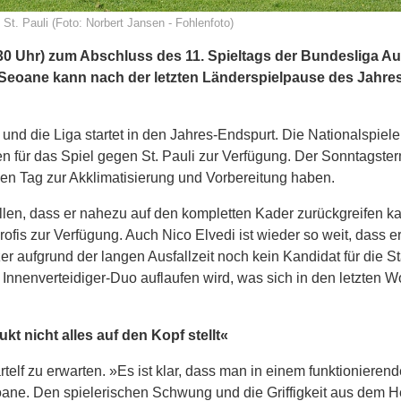
St. Pauli (Foto: Norbert Jansen - Fohlenfoto)
 Uhr) zum Abschluss des 11. Spieltags der Bundesliga Au
o Seoane kann nach der letzten Länderspielpause des Jahres
und die Liga startet in den Jahres-Endspurt. Die Nationalspieler
 für das Spiel gegen St. Pauli zur Verfügung. Der Sonntagste
hen Tag zur Akklimatisierung und Vorbereitung haben.
len, dass er nahezu auf den kompletten Kader zurückgreifen k
rofis zur Verfügung. Auch Nico Elvedi ist wieder so weit, dass e
r aufgrund der langen Ausfallzeit noch kein Kandidat für die Sta
 Innenverteidiger-Duo auflaufen wird, was sich in den letzten 
kt nicht alles auf den Kopf stellt«
elf zu erwarten. »Es ist klar, dass man in einem funktionieren
Seoane. Den spielerischen Schwung und die Griffigkeit aus dem 