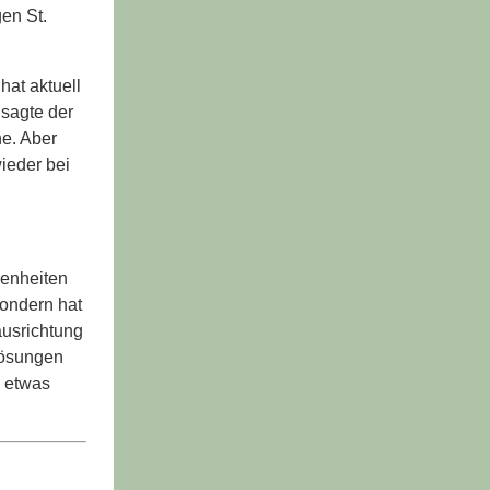
en St.
hat aktuell
 sagte der
ne. Aber
ieder bei
genheiten
sondern hat
ausrichtung
Lösungen
s etwas