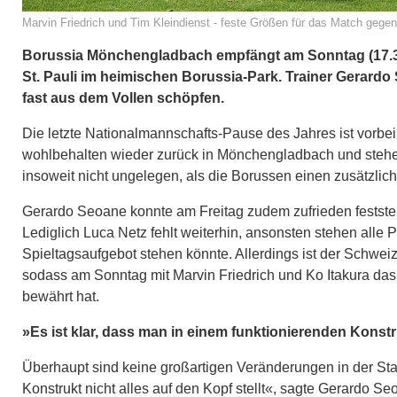
Marvin Friedrich und Tim Kleindienst - feste Größen für das Match gegen 
Borussia Mönchengladbach empfängt am Sonntag (17.30
St. Pauli im heimischen Borussia-Park. Trainer Gerard
fast aus dem Vollen schöpfen.
Die letzte Nationalmannschafts-Pause des Jahres ist vorbei 
wohlbehalten wieder zurück in Mönchengladbach und stehen
insoweit nicht ungelegen, als die Borussen einen zusätzlic
Gerardo Seoane konnte am Freitag zudem zufrieden feststel
Lediglich Luca Netz fehlt weiterhin, ansonsten stehen alle P
Spieltagsaufgebot stehen könnte. Allerdings ist der Schweize
sodass am Sonntag mit Marvin Friedrich und Ko Itakura das
bewährt hat.
»Es ist klar, dass man in einem funktionierenden Konstru
Überhaupt sind keine großartigen Veränderungen in der Start
Konstrukt nicht alles auf den Kopf stellt«, sagte Gerardo 