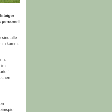
fsteiger
 personell
 sind alle
rmin kommt
ann.
r im
rtelf,
Wochen
den
Heimspiel