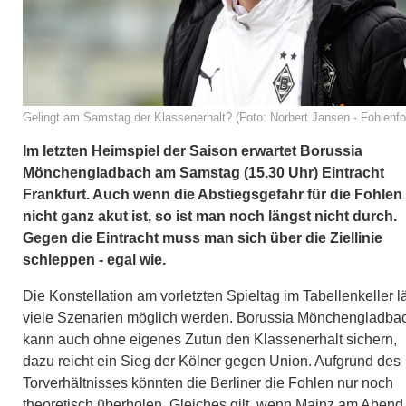
Gelingt am Samstag der Klassenerhalt? (Foto: Norbert Jansen - Fohlenfo
Im letzten Heimspiel der Saison erwartet Borussia
Mönchengladbach am Samstag (15.30 Uhr) Eintracht
Frankfurt. Auch wenn die Abstiegsgefahr für die Fohlen
nicht ganz akut ist, so ist man noch längst nicht durch.
Gegen die Eintracht muss man sich über die Ziellinie
schleppen - egal wie.
Die Konstellation am vorletzten Spieltag im Tabellenkeller l
viele Szenarien möglich werden. Borussia Mönchengladba
kann auch ohne eigenes Zutun den Klassenerhalt sichern,
dazu reicht ein Sieg der Kölner gegen Union. Aufgrund des
Torverhältnisses könnten die Berliner die Fohlen nur noch
theoretisch überholen. Gleiches gilt, wenn Mainz am Abend