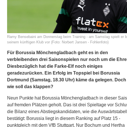
Ramy Bensebaini am Donnerstag beim Training - am Samstag spielt er b
seinem künftigen Klub vor (Foto: Norbert Jansen - Fohlenfoto)
Für Borussia Mönchengladbach geht es in den
verbleibenden drei Saisonspielen nur noch um die Ehre
Diesbezüglich hat die Farke-Elf noch einiges
geradezurücken. Ein Erfolg im Topspiel bei Borussia
Dortmund (Samstag, 18.30 Uhr) käme da gelegen. Doch
wie soll das klappen?
Neun Punkte hat Borussia Mönchengladbach in dieser Sai
auf fremden Plätzen geholt. Das ist drei Spieltage vor Schlu
die Bilanz eines Abstiegskandidaten, wie die Auswärtstabel
bestätigt: Borussia liegt in diesem Ranking auf Platz 15 -
punktgleich mit dem VfB Stuttgart. Nur Bochum und Hertha