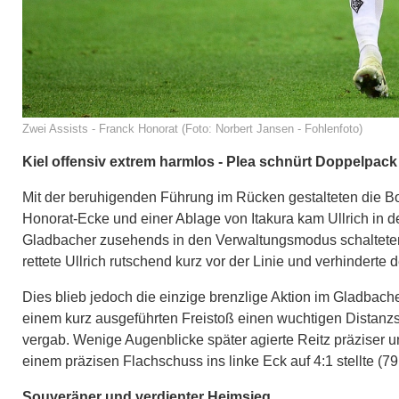
Zwei Assists - Franck Honorat (Foto: Norbert Jansen - Fohlenfoto)
Kiel offensiv extrem harmlos - Plea schnürt Doppelpack
Mit der beruhigenden Führung im Rücken gestalteten die B
Honorat-Ecke und einer Ablage von Itakura kam Ullrich in der
Gladbacher zusehends in den Verwaltungsmodus schalteten, 
rettete Ullrich rutschend kurz vor der Linie und verhinderte 
Dies blieb jedoch die einzige brenzlige Aktion im Gladbac
einem kurz ausgeführten Freistoß einen wuchtigen Distanzsc
vergab. Wenige Augenblicke später agierte Reitz präziser u
einem präzisen Flachschuss ins linke Eck auf 4:1 stellte (79
Souveräner und verdienter Heimsieg