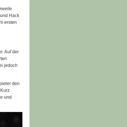
rweile
e und Hack
em ersten
r. Auf der
rten
ei jedoch
pieler den
 Kurz
le und