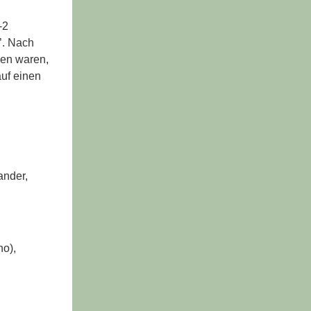
-2
’. Nach
sen waren,
auf einen
Sander,
no),