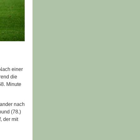
Nach einer
rend die
68. Minute
Sander nach
ound (78.)
 der mit