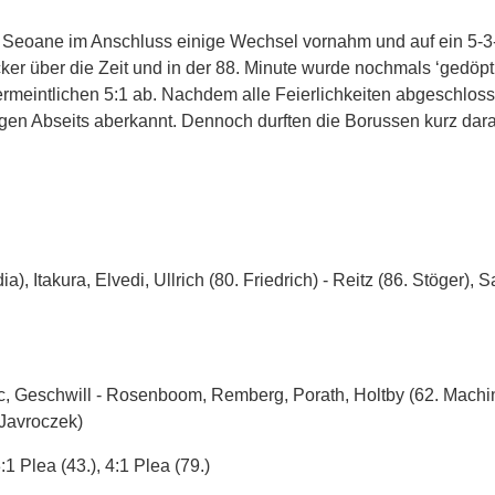
 Seoane im Anschluss einige Wechsel vornahm und auf ein 5-3
ker über die Zeit und in der 88. Minute wurde nochmals ‘gedöpt
rmeintlichen 5:1 ab. Nachdem alle Feierlichkeiten abgeschlos
egen Abseits aberkannt. Dennoch durften die Borussen kurz dar
a), Itakura, Elvedi, Ullrich (80. Friedrich) - Reitz (86. Stöger), 
ic, Geschwill - Rosenboom, Remberg, Porath, Holtby (62. Machi
 Javroczek)
:1 Plea (43.), 4:1 Plea (79.)