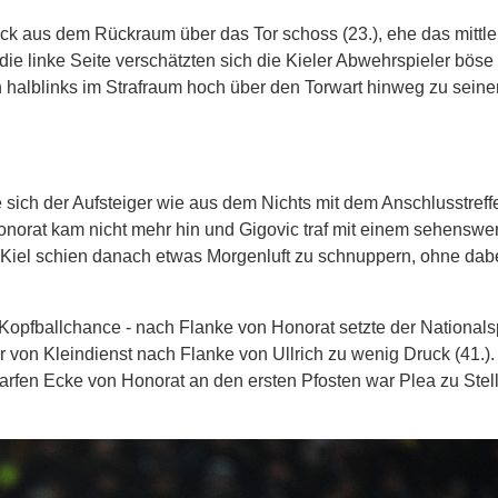
ck aus dem Rückraum über das Tor schoss (23.), ehe das mittle
 die linke Seite verschätzten sich die Kieler Abwehrspieler bös
on halblinks im Strafraum hoch über den Torwart hinweg zu sein
sich der Aufsteiger wie aus dem Nichts mit dem Anschlusstreffe
onorat kam nicht mehr hin und Gigovic traf mit einem sehenswe
). Kiel schien danach etwas Morgenluft zu schnuppern, ohne dab
 Kopfballchance - nach Flanke von Honorat setzte der Nationals
er von Kleindienst nach Flanke von Ullrich zu wenig Druck (41.).
charfen Ecke von Honorat an den ersten Pfosten war Plea zu Stel