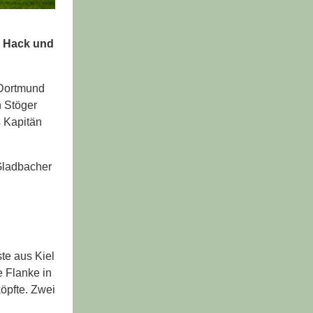
, Hack und
 Dortmund
n Stöger
s Kapitän
 Gladbacher
te aus Kiel
e Flanke in
öpfte. Zwei