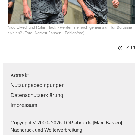
Nico Elvedi und Robin Hack - werden sie noch gemeinsam für Borussia
spielen? (Foto: Norbert Jansen - Fohlenfoto)
Zur
Kontakt
Nutzungsbedingungen
Datenschutzerklärung
Impressum
Copyright © 2000- 2026 TORfabrik.de [Marc Basten]
Nachdruck und Weiterverbreitung,