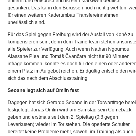
entfernt und entsprechend ist sein Marktwert deutlich
gesunken. Das kann den Borussen noch richtig wehtun, wei
für einen weiteren Kaderumbau Transfereinnahmen
unerlässlich sind.
Für das Spiel gegen Freiburg wird der Ausfall von Koné zu
kompensieren sein, denn dem Trainerteam stehen ansonst
alle Spieler zur Verfügung. Auch wenn Nathan Ngoumou,
Alassane Plea und Tomáš Čvančara nicht für 90 Minuten
infrage kommen, könnte es doch für den einen oder andere
einem Platz im Aufgebot reichen. Endgültig entscheiden wir
sich das nach dem Abschlusstraining.
Seoane legt sich auf Omlin fest
Dagegen hat sich Gerardo Seoane in der Torwartfrage berei
festgelegt. Jonas Omlin wird am Samstag sein Comeback
geben und erstmals seit dem 2. Spieltag (0:3 gegen
Leverkusen) wieder im Tor stehen. Die operierte Schulter
bereitet keine Probleme mehr, sowohl im Training als auch 