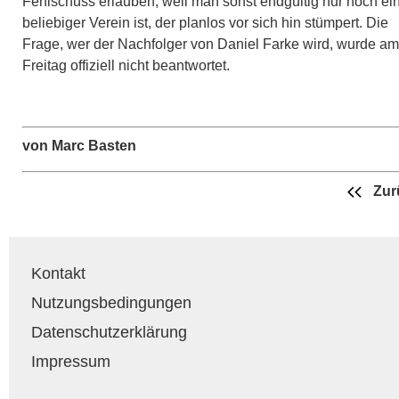
Fehlschuss erlauben, weil man sonst endgültig nur noch ein
beliebiger Verein ist, der planlos vor sich hin stümpert. Die
Frage, wer der Nachfolger von Daniel Farke wird, wurde am
Freitag offiziell nicht beantwortet.
von Marc Basten
Zur
Kontakt
Nutzungsbedingungen
Datenschutzerklärung
Impressum