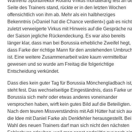
Während Sportdirektor Roland Virkus monatelang fest an d
Seite des Trainers stand, rückte er in den letzten Wochen
offensichtlich von ihm ab. Mehr als ein halbherziges
Bekenntnis (»Daniel hat die Chance verdient«) gab es nicht
zuletzt verweigerte Virkus mit Hinweis auf die Gespräche n
der Saison jegliche Rückendeckung. Es war also bereits
länger klar, dass man bei Borussia erhebliche Zweifel hegt,
dass Farke der richtige Mann für den anstehenden Umbruc
ist. Eine weitere Zusammenarbeit wäre kaum vermittelbar
gewesen und so wurde am Freitag die folgerichtige
Entscheidung verkündet.
Dass dies kein guter Tag für Borussia Mönchengladbach ist
steht fest. Das wechselseitige Eingeständnis, dass Farke u
Borussia sich mehr oder etwas anderes voneinander
versprochen haben, wirft kein gutes Bild auf die Beteiligten.
Nach dem teuren Missverständnis mit Adi Hütter hat sich a
die Idee mit Daniel Farke als Denkfehler herausgestellt. Bei
Wahl des neuen Trainers darf man sich nicht den nächsten