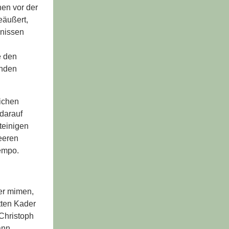
hen vor der
eäußert,
bnissen
e den
enden
ichen
darauf
teinigen
eeren
tempo.
er mimen,
tten Kader
 Christoph
ann