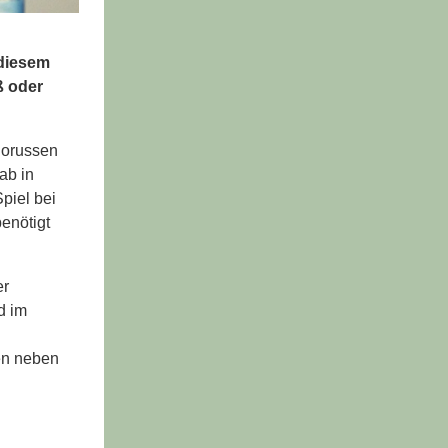
 diesem
ß oder
Borussen
ab in
piel bei
enötigt
er
d im
len neben