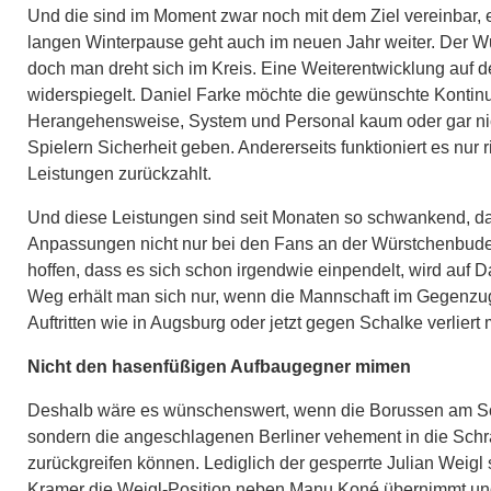
Und die sind im Moment zwar noch mit dem Ziel vereinbar, 
langen Winterpause geht auch im neuen Jahr weiter. Der Wu
doch man dreht sich im Kreis. Eine Weiterentwicklung auf de
widerspiegelt. Daniel Farke möchte die gewünschte Kontinui
Herangehensweise, System und Personal kaum oder gar nicht 
Spielern Sicherheit geben. Andererseits funktioniert es nu
Leistungen zurückzahlt.
Und diese Leistungen sind seit Monaten so schwankend, d
Anpassungen nicht nur bei den Fans an der Würstchenbude
hoffen, dass es sich schon irgendwie einpendelt, wird auf 
Weg erhält man sich nur, wenn die Mannschaft im Gegenzug 
Auftritten wie in Augsburg oder jetzt gegen Schalke verlier
Nicht den hasenfüßigen Aufbaugegner mimen
Deshalb wäre es wünschenswert, wenn die Borussen am So
sondern die angeschlagenen Berliner vehement in die Schr
zurückgreifen können. Lediglich der gesperrte Julian Weigl 
Kramer die Weigl-Position neben Manu Koné übernimmt und 