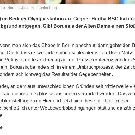
oto: Norbert Jansen - Fohlenfoto)
 im Berliner Olympiastadion an. Gegner Hertha BSC hat in
 Abgrund entgegen. Gibt Borussia der Alten Dame einen Sto
wenn man sich das Chaos in Berlin anschaut, dann gehts den 
. Doch dass es woanders noch schlechter ist, darf kein Maßst
d Virkus forderte am Freitag auf der Pressekonferenz vor dem S
n. Borussia befinde sich in einem Umbruchprozess, der Zeit b
sondern schlichtweg das Resultat der Gegebenheiten.
der, an dem aus unterschiedlichen Gründen seit mittlerweile vi
nft auf mehreren Schlüsselpositionen verändert werden. Das wir
emstellungen im Hier und Jetzt nicht beseitigt. Der mit der
det schließlich unter Wettbewerbsbedingungen statt und da zäh
e.
te