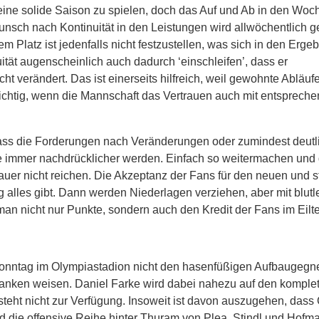
eine solide Saison zu spielen, doch das Auf und Ab in den Woc
nsch nach Kontinuität in den Leistungen wird allwöchentlich g
m Platz ist jedenfalls nicht festzustellen, was sich in den Erge
tät augenscheinlich auch dadurch ‘einschleifen’, dass er
verändert. Das ist einerseits hilfreich, weil gewohnte Abläuf
r richtig, wenn die Mannschaft das Vertrauen auch mit entsprech
ass die Forderungen nach Veränderungen oder zumindest deutl
 immer nachdrücklicher werden. Einfach so weitermachen und 
Dauer nicht reichen. Die Akzeptanz der Fans für den neuen und s
alles gibt. Dann werden Niederlagen verziehen, aber mit blutl
t man nicht nur Punkte, sondern auch den Kredit der Fans im Eil
nntag im Olympiastadion nicht den hasenfüßigen Aufbaugegn
anken weisen. Daniel Farke wird dabei nahezu auf den komple
steht nicht zur Verfügung. Insoweit ist davon auszugehen, dass
die offensive Reihe hinter Thuram von Plea, Stindl und Hofm