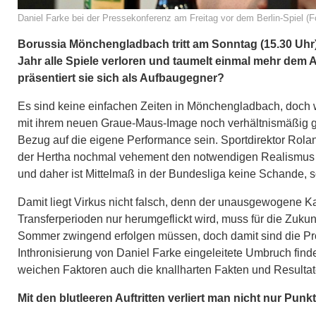
Daniel Farke bei der Pressekonferenz am Freitag vor dem Berlin-Spiel (F
Borussia Mönchengladbach tritt am Sonntag (15.30 Uhr)
Jahr alle Spiele verloren und taumelt einmal mehr dem
präsentiert sie sich als Aufbaugegner?
Es sind keine einfachen Zeiten in Mönchengladbach, doch 
mit ihrem neuen Graue-Maus-Image noch verhältnismäßig gut
Bezug auf die eigene Performance sein. Sportdirektor Rolan
der Hertha nochmal vehement den notwendigen Realismus ei
und daher ist Mittelmaß in der Bundesliga keine Schande, 
Damit liegt Virkus nicht falsch, denn der unausgewogene Ka
Transferperioden nur herumgeflickt wird, muss für die Zuku
Sommer zwingend erfolgen müssen, doch damit sind die Probl
Inthronisierung von Daniel Farke eingeleitete Umbruch fin
weichen Faktoren auch die knallharten Fakten und Resultat
Mit den blutleeren Auftritten verliert man nicht nur Punk