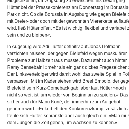
Möglichkeiten, um Augsburg zu erwischen. Ins Detail ging
Hütter bei der Pressekonferenz am Donnerstag im Borussia
Park nicht. Ob die Borussia in Augsburg wie gegen Bielefel
mit Dreier- oder doch mit der gewohnten Viererkette auflauf
wird, ließ Hütter offen. »Es ist wichtig, flexibel und variabel 
sein und zu bleiben«.
In Augsburg wird Adi Hütter definitiv auf Jonas Hofmann
verzichten müssen, der gegen Bielefeld wegen muskulärer
Probleme zur Halbzeit raus musste. Dazu steht auch hinter
Ramy Bensebaini »mehr als ein ganz dickes Fragezeichen
Der Linksverteidiger wird damit wohl das zweite Spiel in Fo
verpassen. Mit im Kader stehen wird Breel Embolo, der ge
Bielefeld sein Kurz-Comeback gab, aber laut Hütter »noch
nicht so weit ist, um wieder von Beginn an zu spielen.« Das 
sicher auch für Manu Koné, der immerhin zum Aufgebot
gehören wird. »Er kurbelt den Konkurrenzkampf zusätzlich 
freute sich Hütter, schränkte aber auch gleich ein: »Man mu
dem Jungen die Zeit geben, um wachsen zu können.«