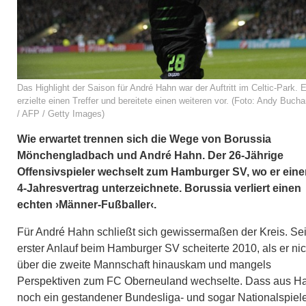
Das Highlight der Saison für André Hahn war der Auftritt im Celtic-Park. E
erzielte einen Treffer und bereitete einen weiteren vor. (Foto: Andy Buch
/ AFP / Getty Images)
Wie erwartet trennen sich die Wege von Borussia
Mönchengladbach und André Hahn. Der 26-Jährige
Offensivspieler wechselt zum Hamburger SV, wo er ein
4-Jahresvertrag unterzeichnete. Borussia verliert einen
echten ›Männer-Fußballer‹.
Für André Hahn schließt sich gewissermaßen der Kreis. Se
erster Anlauf beim Hamburger SV scheiterte 2010, als er nic
über die zweite Mannschaft hinauskam und mangels
Perspektiven zum FC Oberneuland wechselte. Dass aus H
noch ein gestandener Bundesliga- und sogar Nationalspiel